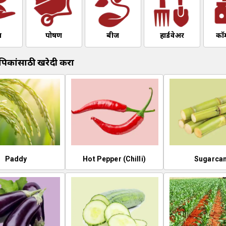
ण
पोषण
बीज
हार्डवेअर
काॅ
िकांसाठी खरेदी करा
Paddy
Hot Pepper (Chilli)
Sugarca