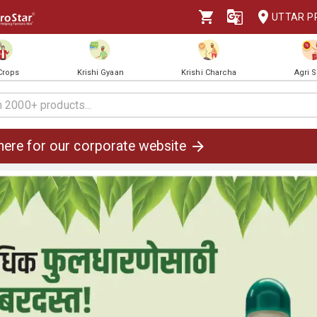
UTTAR P
 Crops
Krishi Gyaan
Krishi Charcha
Agri 
 here for our corporate website