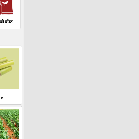
म्बो कीट
ne