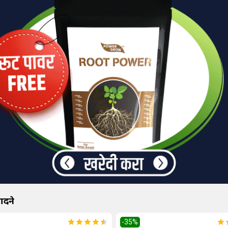
ादने
-35
%