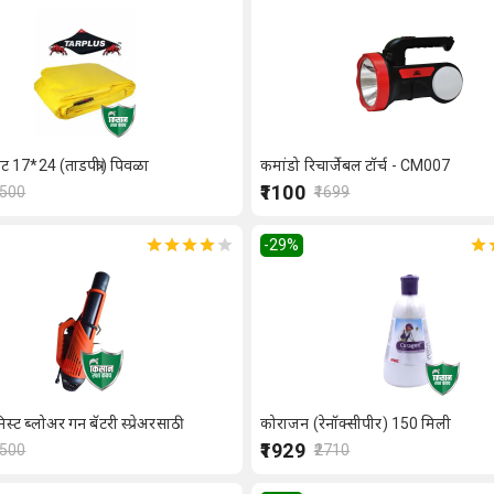
ट 17*24 (ताडपत्री) पिवळा
कमांडो रिचार्जेबल टॉर्च - CM007
₹1100
4500
₹1699
-29
%
िस्ट ब्लोअर गन बॅटरी स्प्रेअरसाठी
कोराजन (रेनॉक्सीपीर) 150 मिली
₹1929
2500
₹2710