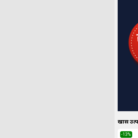
खास उत्प
-13
%