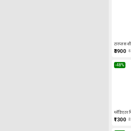
टारप्लस शी
₹3900
₹
-48
%
ग्लॅडिएटर म
₹1300
₹