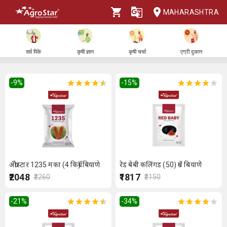
MAHARASHTRA
सर्व पिके
कृषी ज्ञान
कृषी चर्चा
एग्री दुकान
-9
%
-15
%
ॲग्रोस्टार 1235 मका (4 किग्रॅ) बियाणे
रेड बेबी कलिंगड (50) ग्रॅम बियाणे
₹2048
₹1817
₹2260
₹2150
-21
%
-34
%