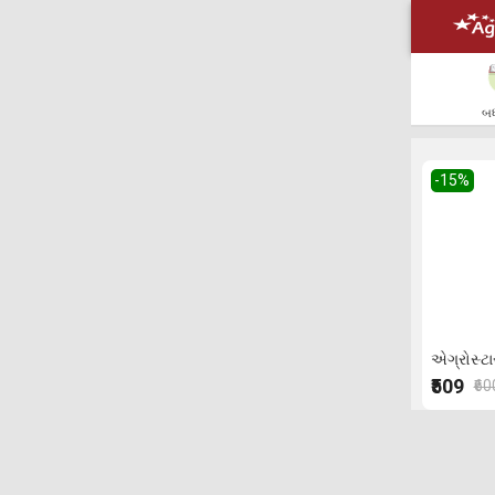
બધ
-15
%
એગ્રોસ્ટ
₹509
₹60