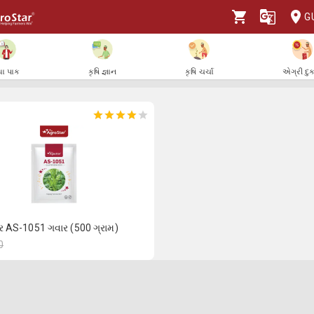
G
ા પાક
કૃષિ જ્ઞાન
કૃષિ ચર્ચા
એગ્રી દુ
ાર AS-1051 ગવાર (500 ગ્રામ)
0