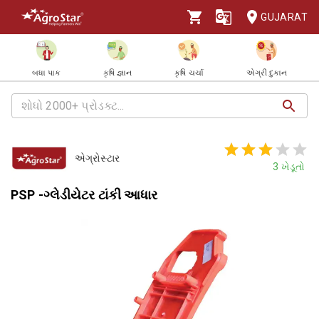
GUJARAT
બધા પાક
કૃષિ જ્ઞાન
કૃષિ ચર્ચા
એગ્રી દુકાન
એગ્રોસ્ટાર
3
ખેડૂતો
PSP -ગ્લેડીયેટર ટાંકી આધાર