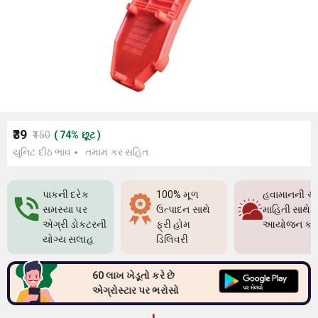
₹39
₹150
(
74
%
છૂટ
)
યુનિટ દીઠ ભાવ
તમામ કર સહિત
પાકની દરેક
100% મૂળ
હવામાનની ચો
સમસ્યા પર
ઉત્પાદન સાથે
માહિતી સાથે પ
એગ્રી ડોક્ટરની
ફ્રી હોમ
આયોજન કર
યોગ્ય સલાહ
ડિલિવરી
60 લાખ ખેડૂતો કરે છે
એગ્રોસ્ટાર પર ભરોસો