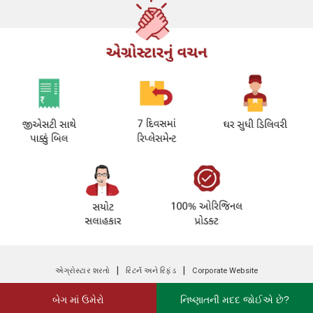
|
|
એગ્રોસ્ટાર શરતો
રિટર્ન અને રિફંડ
Corporate Website
બેગ માં ઉમેરો
નિષ્ણાતની મદદ જોઈએ છે?