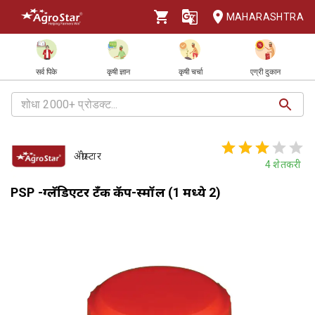
MAHARASHTRA
सर्व पिके
कृषी ज्ञान
कृषी चर्चा
एग्री दुकान
ॲग्रोस्टार
4
शेतकरी
PSP -ग्लॅडिएटर टँक कॅप-स्मॉल (1 मध्ये 2)