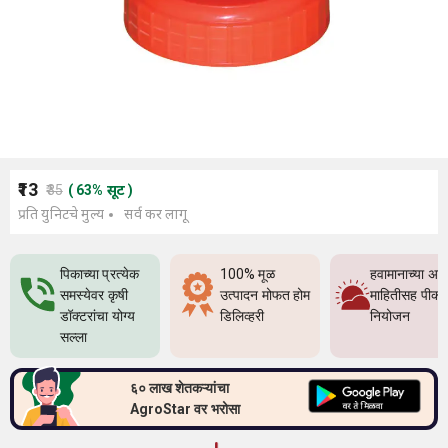
₹13
₹35
(
63
%
सूट
)
प्रति युनिटचे मुल्य
सर्व कर लागू
पिकाच्या प्रत्येक
100% मूळ
हवामानाच्या अच
समस्येवर कृषी
उत्पादन मोफत होम
माहितीसह पीक
डॉक्टरांचा योग्य
डिलिव्हरी
नियोजन
सल्ला
६० लाख शेतकऱ्यांचा
AgroStar वर भरोसा