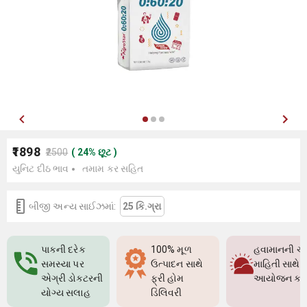
₹1898
₹2500
(
24
%
છૂટ
)
યુનિટ દીઠ ભાવ
તમામ કર સહિત
બીજી અન્ય સાઈઝમાં:
25 કિ.ગ્રા
પાકની દરેક
100% મૂળ
હવામાનની ચો
સમસ્યા પર
ઉત્પાદન સાથે
માહિતી સાથે પ
એગ્રી ડોક્ટરની
ફ્રી હોમ
આયોજન કર
યોગ્ય સલાહ
ડિલિવરી