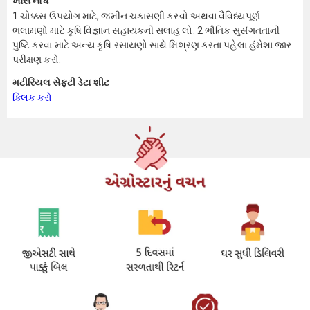
ખાસ નોંધ
1 ચોક્કસ ઉપયોગ માટે, જમીન ચકાસણી કરવો અથવા વૈવિધ્યપૂર્ણ
ભલામણો માટે કૃષિ વિજ્ઞાન સહાયકની સલાહ લો. 2 ભૌતિક સુસંગતતાની
પુષ્ટિ કરવા માટે અન્ય કૃષિ રસાયણો સાથે મિશ્રણ કરતા પહેલા હંમેશા જાર
પરીક્ષણ કરો.
મટીરિયલ સેફ્ટી ડેટા શીટ
ક્લિક કરો