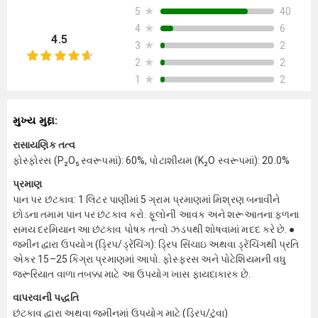
★
40
5
★
6
4
4.5
★
2
3
★
2
2
★
2
1
મુખ્ય મુદ્દા:
રાસાયણિક તત્વ
ફોસ્ફોરસ (P₂O₅ સ્વરૂપમાં): 60%, પોટાશીયમ (K₂O સ્વરૂપમાં): 20.0%
પ્રમાણ
પાન પર છંટકાવ: 1 લિટર પાણીમાં 5 ગ્રામ પ્રમાણમાં મિશ્રણ બનાવીને
છોડના તમામ પાન પર છંટકાવ કરો. ફૂલોની આવક અને શરૂઆતના ફળના
સમય દરમિયાન આ છંટકાવ પોષક તત્વો ઝડપથી શોષવામાં મદદ કરે છે. ●
જમીન દ્વારા ઉપયોગ (ડ્રિપ/ડ્રેંચિંગ): ડ્રિપ સિંચાઇ અથવા ડ્રેંચિંગથી પ્રતિ
એકર 15–25 કિગ્રા પ્રમાણમાં આપો. ફોસ્ફરસ અને પોટેશિયમની વધુ
જરૂરિયાત વાળા તબક્કા માટે આ ઉપયોગ ખાસ ફાયદાકારક છે.
વાપરવાની પદ્ધતિ
છંટકાવ દ્વારા અથવા જમીનમાં ઉપયોગ માટે (ડ્રિપ/ટુંવા)