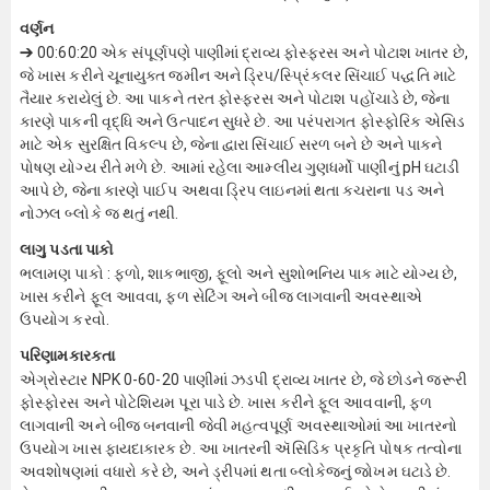
વર્ણન
➔ 00:60:20 એક સંપૂર્ણપણે પાણીમાં દ્રાવ્ય ફોસ્ફરસ અને પોટાશ ખાતર છે,
જે ખાસ કરીને ચૂનાયુક્ત જમીન અને ડ્રિપ/સ્પ્રિંકલર સિંચાઈ પદ્ધતિ માટે
તૈયાર કરાયેલું છે. આ પાકને તરત ફોસ્ફરસ અને પોટાશ પહોંચાડે છે, જેના
કારણે પાકની વૃદ્ધિ અને ઉત્પાદન સુધરે છે. આ પરંપરાગત ફોસ્ફોરિક એસિડ
માટે એક સુરક્ષિત વિકલ્પ છે, જેના દ્વારા સિંચાઈ સરળ બને છે અને પાકને
પોષણ યોગ્ય રીતે મળે છે. આમાં રહેલા આમ્લીય ગુણધર્મો પાણીનું pH ઘટાડી
આપે છે, જેના કારણે પાઈપ અથવા ડ્રિપ લાઇનમાં થતા કચરાના પડ અને
નોઝલ બ્લોકે જ થતું નથી.
લાગુ પડતા પાકો
ભલામણ પાકો : ફળો, શાકભાજી, ફૂલો અને સુશોભનિય પાક માટે યોગ્ય છે,
ખાસ કરીને ફૂલ આવવા, ફળ સેટિંગ અને બીજ લાગવાની અવસ્થાએ
ઉપયોગ કરવો.
પરિણામકારકતા
એગ્રોસ્ટાર NPK 0-60-20 પાણીમાં ઝડપી દ્રાવ્ય ખાતર છે, જે છોડને જરૂરી
ફોસ્ફોરસ અને પોટેશિયમ પૂરા પાડે છે. ખાસ કરીને ફૂલ આવવાની, ફળ
લાગવાની અને બીજ બનવાની જેવી મહત્વપૂર્ણ અવસ્થાઓમાં આ ખાતરનો
ઉપયોગ ખાસ ફાયદાકારક છે. આ ખાતરની ઍસિડિક પ્રકૃતિ પોષક તત્વોના
અવશોષણમાં વધારો કરે છે, અને ડ્રીપમાં થતા બ્લોકેજનું જોખમ ઘટાડે છે.