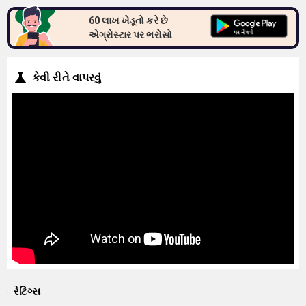
60 લાખ ખેડૂતો કરે છે
એગ્રોસ્ટાર પર ભરોસો
કેવી રીતે વાપરવું
રેટિંગ્સ