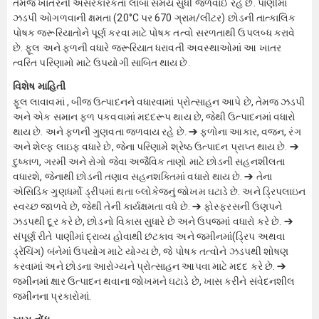
તેમજ ખાતરની અસરકારકતા લાંબા સમય સુધી જળવાઈ રહે છે. પાણીમાં
ઝડપી ઓગળવાની ક્ષમતા (20°C પર 670 ગ્રામ/લીટર) છોડની તાત્કાલિક
પોષક જરૂરિયાતોને પૂર્ણ કરવા માટે પોષક તત્વો સરળતાથી ઉપલબ્ધ કરાવે
છે. ફૂલ અને ફળની વધારે જરૂરિયાત ધરાવતી અવસ્થાઓમાં આ ખાતર
ત્વરિત પરિણામો માટે ઉપયોગી સાબિત થાય છે.
વિશેષ માહિતી
ફૂલ લાવાવમાં , બીજ ઉત્પાદનને વધારવામાં પ્રોત્સાહન આપે છે, તેમજ ઝડપી
અને એક સમાન ફળ પકવવામાં મદદરૂપ થાય છે, જેથી ઉત્પાદનમાં વધારો
થાય છે. અને ફળની ગુણવતા જળવાય રહે છે. ➔ ફળોના આકાર, વજન, રંગ
અને શેલ્ફ લાઇફ વધારે છે, જેના પરિણામે શ્રેષ્ઠ ઉત્પાદન પ્રાપ્ત થાય છે. ➔
દુષ્કાળ, ગરમી અને રોગો જેવા અજૈવિક તાણો માટે છોડની સહનશીલતા
વધારશે, જેનાથી છોડની તણાવ સહનશક્તિમાં વધારો થાય છે. ➔ તેના
એસિડિક ગુણધર્મો ડ્રીપમાં થતા બ્લોકેજનું જોખમ ઘટાડે છે. અને ડ્રિપલાઇન
સ્વચ્છ જાળવે છે, જેથી તેની કાર્યક્ષમતા વધે છે. ➔ ફોસ્ફરસની ઉણપને
ઝડપથી દૂર કરે છે, છોડનો વિકાસ સુધારે છે અને ઉપજમાં વધારો કરે છે. ➔
સંપૂર્ણ રીતે પાણીમાં દ્રાવ્ય હોવાથી છંટકાવ અને જમીનમાં(ડ્રિપ અથવા
ડ્રેંચિંગ) બંનેમાં ઉપયોગ માટે યોગ્ય છે, જે પોષક તત્વોને ઝડપથી શોષણ
કરવામાં અને છોડના આરોગ્યને પ્રોત્સાહન આપવા માટે મદદ કરે છે. ➔
જમીનમાં ક્ષાર ઉત્પાદન થવાના જોખમને ઘટાડે છે, ખાસ કરીને સંવેદનશીલ
જમીનના પ્રકારોમાં.