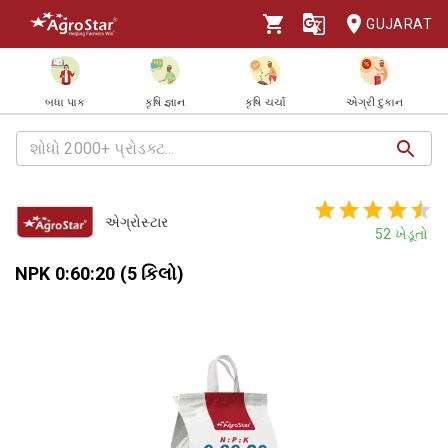
GUJARAT
બધા પાક
કૃષિ જ્ઞાન
કૃષિ ચર્ચા
એગ્રી દુકાન
એગ્રોસ્ટાર
52
ખેડૂતો
NPK 0:60:20 (5 કિલો)