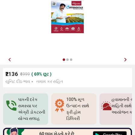
₹2136
₹6999
(
69
%
છૂટ
)
યુનિટ દીઠ ભાવ
તમામ કર સહિત
પાકની દરેક
100% મૂળ
હવામાનની ચો
સમસ્યા પર
ઉત્પાદન સાથે
માહિતી સાથે પ
એગ્રી ડોક્ટરની
ફ્રી હોમ
આયોજન કર
યોગ્ય સલાહ
ડિલિવરી
60 લાખ ખેડૂતો કરે છે