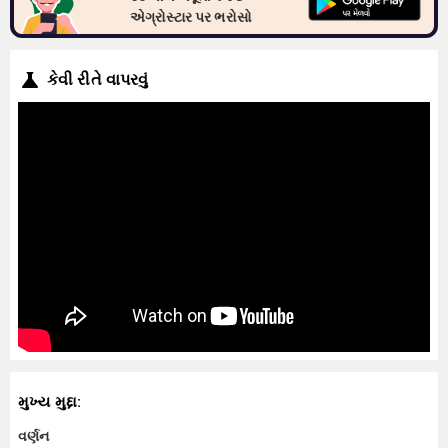
એગ્રોસ્ટાર પર ભરોસો
કેવી રીતે વાપરવું
મુખ્ય મુદ્દા:
વર્ણન