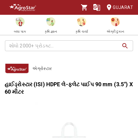
GUJARAT
બધા પાક
કૃષિ જ્ઞાન
કૃષિ ચર્ચા
એગ્રી દુકાન
એગ્રોસ્ટાર
હાઈડ્રોસ્ટાર (ISI) HDPE લે-ફ્લેટ પાઈપ 90 mm (3.5") X
60 મીટર