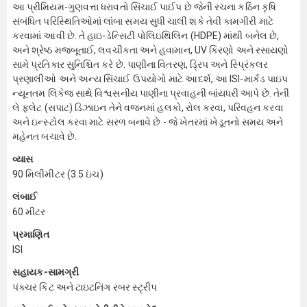
આ પ્રીમિયમ-ગુણવત્તા ધરાવતો સિંચાઈ પાઈપ છે જેની રચના કઠિન કૃષિ
સંબંધિત પરિસ્થિતિઓમાં લાંબા સમય સુધી ચાલી શકે તેવી કામગીરી માટે
કરવામાં આવી છે. તે હાઇ-ડેન્સિટી પોલિઇથિલિન (HDPE) માંથી બનેલ છે,
અને શ્રેષ્ઠ મજબૂતાઈ, લવચીકતા અને હવામાન, UV કિરણો અને રસાયણો
સામે પ્રતિકાર સુનિશ્ચિત કરે છે. પાણીના વિતરણ, ડ્રિપ અને સ્પ્રિંકલર
પ્રણાલીઓ અને અન્ય સિંચાઈ ઉપયોગો માટે આદર્શ, આ ISI-માર્કડ પાઇપ
ન્યૂનતમ લિકેજ સાથે વિશ્વસનીય પાણીના પ્રવાહની બાંયધરી આપે છે. તેની
લે ફ્લેટ (સપાટ) ડિઝાઇન તેને વજનમાં હલકો, રોલ કરવા, પરિવહન કરવા
અને ઇન્સ્ટોલ કરવા માટે સરળ બનાવે છે - જે ખેતરમાં ખેડૂતનો સમય અને
મહેનત બચાવે છે.
વ્યાસ
90 મિલીમીટર (3.5 ઇંચ)
લંબાઈ
60 મીટર
પ્રમાણિત
ISI
સહાયક-સામગ્રી
પંક્ચર કિટ અને ટાઇટનિંગ રબર સ્ટ્રીપ