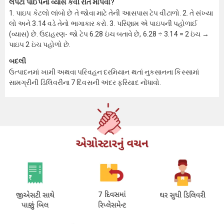
લપેટા પાઈપનો વ્યાસ કેવી રીતે માપવો?
1. પાઇપ કેટલો લાંબો છે તે જોવા માટે તેની આસપાસ ટેપ વીંટાળો. 2. તે સંખ્યા
લો અને 3.14 વડે તેનો ભાગાકાર કરો. 3. પરિણામ એ પાઇપની પહોળાઈ
(વ્યાસ) છે. ઉદાહરણ- જો ટેપ 6.28 ઇંચ બતાવે છે, 6.28 ÷ 3.14 = 2 ઇંચ →
પાઇપ 2 ઇંચ પહોળો છે.
બદલી
ઉત્પાદનમાં ખામી અથવા પરિવહન દરમિયાન થતાં નુકસાનના કિસ્સામાં
સામગ્રીની ડિલિવરીના 7 દિવસની અંદર ફરિયાદ નોંધાવો.