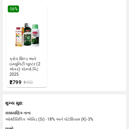
-
56
%
ક્રોપ શિલ્ડ અને
ઇમ્યુનિટી બૂસ્ટર (2
એકર) કોમ્બો કિટ
2025
₹2799
₹6400
મુખ્ય મુદ્દા:
રાસાયણિક તત્વ
ઓર્થોસિલિક એસિડ (Si) -18% અને પોટેશિયમ (K)-3%
લાભો