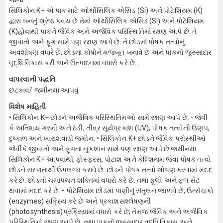
સિલિકોન K+ એ પાક માટે ઓર્થોસિલિક એસિડ (Si) અને પોટેશિયમ (K)
દ્વારા બનતું શ્રેષ્ઠ કવચ છે તેમાં ઓર્થોસિલિક એસિડ (Si) અને પોટેશિયમ
(K)હોવાથી પાકને જૈવિક અને અજૈવિક પરિસ્થિતિમાં રક્ષણ આપે છે. તે
જીવાતો અને ફૂગ સામે પણ રક્ષણ આપે છે. તે છોડમાં પોષક તત્વોનું
અવશોષણ વધારે છે, છોડના કોષોને મજબૂત બનાવે છે અને પાકનો જુસ્સાદાર
વૃદ્ધિ વિકાસ કરી અને ઉત્પાદનમાં વધારો કરે છે.
વાપરવાની પદ્ધતિ
છંટકાવ/ જમીનમાં આપવું
વિશેષ માહિતી
• સિલિકોન K+ છોડને અજૈવિક પરિસ્થિતિમઓ સામે રક્ષણ આપે છે. - જેવી
કે અતિશય ગરમી અને ઠંડી, તીવ્ર સૂર્યપ્રકાશ (UV), પોષક તત્વોની ઉણપ,
દુષ્કાળ અને ખારાશવાડી જમીન. • સિલિકોન K+ છોડને જૈવિક પરીસ્થીઓ
જેવીકે જીવાતો અને ફૂગના નુકશાન સામે પણ રક્ષણ આપે છે જમીનમાં
સિલિકોન K+ આપવાથી, ફોસ્ફરસ, પોટાશ અને કેલ્શિયમ જેવા પોષક તત્વો
છોડને સરળતાથી ઉપલબ્ધ કરાવે છે. છોડને પોષક તત્વો શોષણ કરવામાં મદદ
કરે છે. છોડની ચયાપચન શક્તિમાં વધારો કરે છે. તથા ફૂલો અને ફળ સેટ
થવામાં મદદ કરે છે. • પોટેશિયમ છોડમાં પાણીનું સંતુલન જાળવે છે, ઉત્સેચકો
(enzymes) સક્રિય કરે છે અને પ્રકાશસંશ્લેષણની
(photosynthesis)પ્રક્રિયામાં વધારો કરે છે; તેમજ જૈવિક અને અજૈવિક
પરિસ્થિતિમાં રક્ષણ આપે છે. તથા પાકનો જુસ્સાદાર વૃદ્ધિ વિકાસ અને