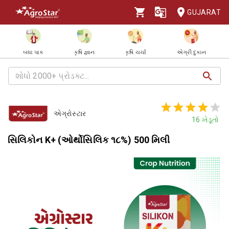
GUJARAT
બધા પાક
કૃષિ જ્ઞાન
કૃષિ ચર્ચા
એગ્રી દુકાન
એગ્રોસ્ટાર
16
ખેડૂતો
સિલિકોન K+ (ઓર્થોસિલિક ૧૮%) 500 મિલી