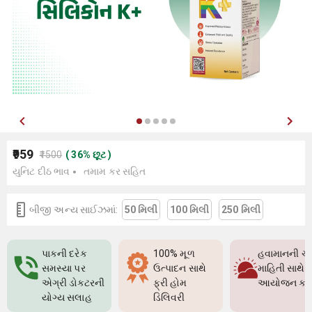
₹959
₹1500
(
36
%
છૂટ
)
યુનિટ દીઠ ભાવ
તમામ કર સહિત
બીજી અન્ય સાઈઝમાં:
50 મિલી
100 મિલી
250 મિલી
પાકની દરેક
100% મૂળ
હવામાનની ચો
સમસ્યા પર
ઉત્પાદન સાથે
માહિતી સાથે પ
એગ્રી ડોક્ટરની
ફ્રી હોમ
આયોજન કર
યોગ્ય સલાહ
ડિલિવરી