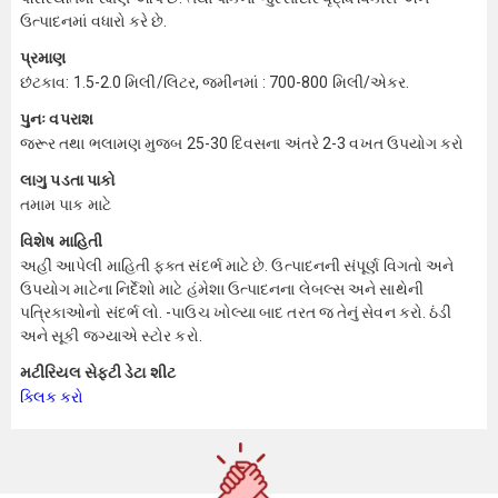
ઉત્પાદનમાં વધારો કરે છે.
પ્રમાણ
છંટકાવ: 1.5-2.0 મિલી/લિટર, જમીનમાં : 700-800 મિલી/એકર.
પુનઃ વપરાશ
જરૂર તથા ભલામણ મુજબ 25-30 દિવસના અંતરે 2-3 વખત ઉપયોગ કરો
લાગુ પડતા પાકો
તમામ પાક માટે
વિશેષ માહિતી
અહીં આપેલી માહિતી ફક્ત સંદર્ભ માટે છે. ઉત્પાદનની સંપૂર્ણ વિગતો અને
ઉપયોગ માટેના નિર્દેશો માટે હંમેશા ઉત્પાદનના લેબલ્સ અને સાથેની
પત્રિકાઓનો સંદર્ભ લો. -પાઉચ ખોલ્યા બાદ તરત જ તેનું સેવન કરો. ઠંડી
અને સૂકી જગ્યાએ સ્ટોર કરો.
મટીરિયલ સેફ્ટી ડેટા શીટ
ક્લિક કરો