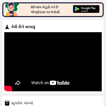
60 લાખ ખેડૂતો કરે છે
એગ્રોસ્ટાર પર ભરોસો
કેવી રીતે વાપરવું
સૂચવેલ કોમ્બો