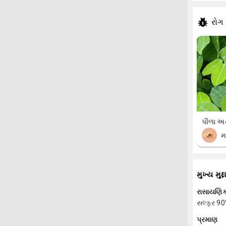
રોગ
પીળા અન
મ
મુખ્ય મુદ્દ
રાસાયણિક
સલ્ફર 90
પ્રમાણ