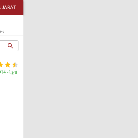
UJARAT
કાન
014
ખેડૂતો