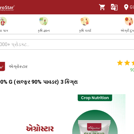
G
ા પાક
કૃષિ જ્ઞાન
કૃષિ ચર્ચા
એગ્રી દુ
એગ્રોસ્ટાર
9
0% G (સલ્ફર 90% પાવડર) 3 કિગ્રા