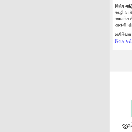
વિશેષ માહ
અહીં આપેલ
આધારિત છે
સાથેની પત
મટીરિયલ સ
ક્લિક કરો