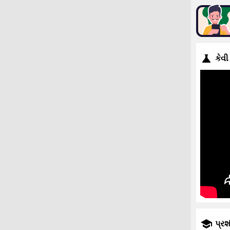
કેવી
પ્રશ