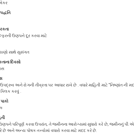
/એકર
પદ્ધતિ
ારકતા
્ફરની ઉણપને દૂર કરવા માટે
યણો સાથે સુસંગત
તાના દિવસો
વસ
ાશ
ઉપદ્રુવ અને રોગની તીવ્રતા પર આધાર રાખે છે . વધારે માહિતી માટે "નિષ્ણાંત ન
ક્લિક કરવું .
 પાકો
ાક
િતી
ણપને પરિપૂર્ણ કરવા ઉપરાંત, તે જમીનના આરોગ્યમાં સુધારો કરે છે, જમીનનું પી.
ે છે અને અન્ય પોષક તત્ત્વોમાં વધારો કરવા માટે મદદ કરે છે.