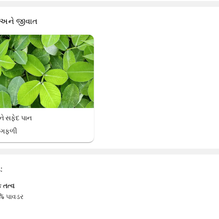
 અને જીવાત
ે સફેદ પાન
ગફળી
ા:
 તત્વ
% પાવડર