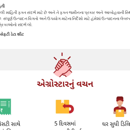
િતી
ી માહિતી ફક્ત સંદર્ભ માટે છે અને તે ફક્ત જમીનના પ્રકાર અને આબોહવાની સ્થ
. સંપૂર્ણ ઉત્પાદન વિગતો અને ઉપયોગ માટેના નિર્દેશો માટે હંમેશાં ઉત્પાદનના લેબ
્રિકાઓનો સંદર્ભ લો.
ેફ્ટી ડેટા શીટ