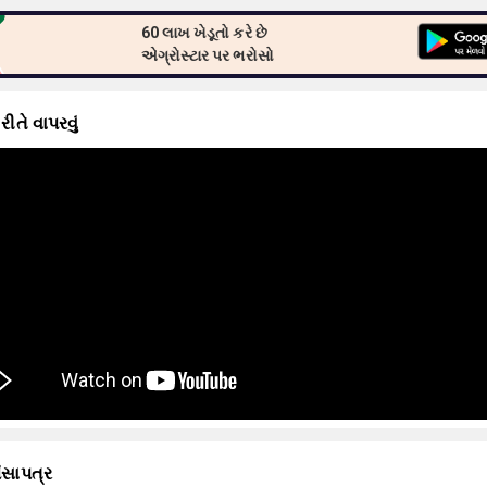
60 લાખ ખેડૂતો કરે છે
એગ્રોસ્ટાર પર ભરોસો
 રીતે વાપરવું
ંસાપત્ર