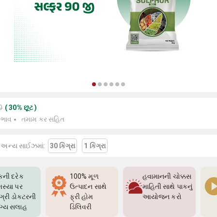
0
(
30
%
છૂટ
)
 ભાવ
તમામ કર સહિત
 અન્ય સાઈઝમાં:
30 કિગ્રા
1 કિગ્રા
કની દરેક
100% મૂળ
હવામાનની ચોક્કસ
સ્યા પર
ઉત્પાદન સાથે
માહિતી સાથે પાકનું
્રી ડોક્ટરની
ફ્રી હોમ
આયોજન કરો
ગ્ય સલાહ
ડિલિવરી