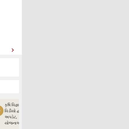
કૃષિ વિજ્ઞાન
વિડીયો દ્વારા ખેતી
અપડેટ,
યોજનાઓ અને