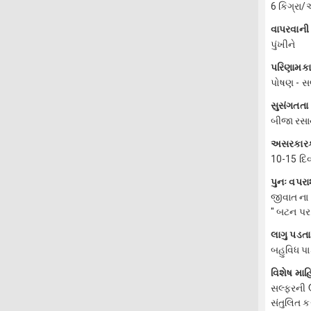
6 કિગ્રા
વાપરવાની 
પુંખીને
પરિણામક
પોષણ - સલ
સુસંગતતા
બીજા રસા
અસરકારક
10-15 દિ
પુનઃ વપર
જીવાત ના 
" બટન પર 
લાગુ પડતા
બહુવિધ પ
વિશેષ માહ
સલ્ફરની ઉ
સંતુલિત કર