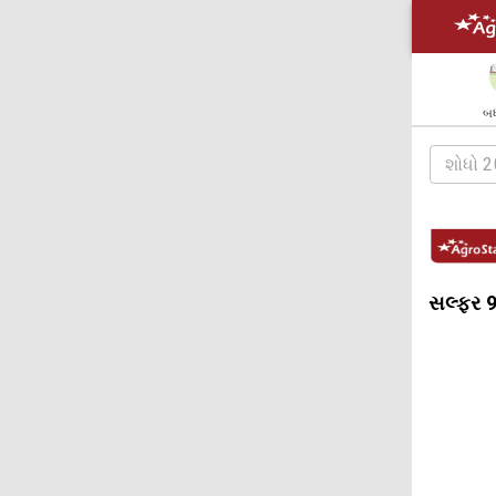
બધ
સલ્ફર 9