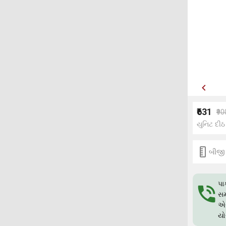
₹631
₹90
યુનિટ દીઠ
બીજી
પા
સમ
એગ
યો