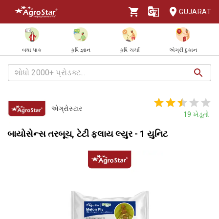
GUJARAT
બધા પાક
કૃષિ જ્ઞાન
કૃષિ ચર્ચા
એગ્રી દુકાન
એગ્રોસ્ટાર
19
ખેડૂતો
બાયોસેન્સ તરબૂચ, ટેટી ફ્લાય લ્યુર - 1 યુનિટ