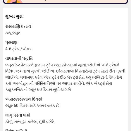
મુખ્ય મુદ્દા:
રાસાયણિક તત્વ
કયૂ લ્યુર
પ્રમાણ
4-6 ટ્રેપ /એકર
વાપરવાની પદ્ધતિ
લ્યુર/ડિસ્પેન્સરને ફ્લાય ટ્રેપ લ્યુર હોલ્ડરમાં મૂકવું જોઈએ અને ટ્રેપને
વિવિધ જગ્યાએ મુકવી જોઈએ. છાંયડાવાળા વિસ્તારોમાં ટ્રેપ સારી રીતે મૂકવી
જોઈએ. ભલામણ કરેલ એક ટ્રેપ દીઠ બેક્ટ્રોસેરા ક્યુકરબિટાનો ઉપયોગ
કરો. આબોહવાની પરિસ્થિતિઓ પર આધાર રાખીને, એક બેક્ટ્રોસેરા
ક્યુકરબિટાનો લ્યુર 60 દિવસ સુધી ચાલશે.
અસરકારકતાના દિવસો
લ્યુર 60 દિવસ માટે અસરકારક છે.
લાગુ પડતા પાકો
કોળું, તરબૂચ, કારેલા, દૂધી વગેરે.