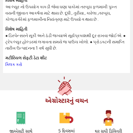
વિશેષ માહિતી
આ લ્યુર નો ઉપયોગ કાકડી જેવા ઘણા પાકોમાં તરબૂચ ફળમાખી પુખ્ત
વયની જીવાત આકર્ષવા માટે થાય છે. દૂધી , તુરીયા , કારેલા ,તરબૂચ,
કોળા,વગેરેમાં ફળમાખીના નિયંત્રણ માટે ઉપયોગ થાય છે .
વિશેષ માહિતી
● ડિસ્પેન્સરને સૂકી અને ઠંડી જગ્યાએ સૂર્યપ્રકાશથી દૂર રાખવા જોઈએ. ●
ટ્રેપ લ્યુર હોલ્ડરમાં લગાવતા સમયે જ પાઉચ ખોલો. ● પ્રોડક્ટની સમાપ્તિ
તારીખ ઉત્પાદનના 1 વર્ષ સુધી છે.
મટીરિયલ સેફ્ટી ડેટા શીટ
ક્લિક કરો