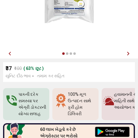
₹37
₹100
(
63
%
છૂટ
)
યુનિટ દીઠ ભાવ
તમામ કર સહિત
પાકની દરેક
100% મૂળ
હવામાનની ચો
સમસ્યા પર
ઉત્પાદન સાથે
માહિતી સાથે પ
એગ્રી ડોક્ટરની
ફ્રી હોમ
આયોજન કર
યોગ્ય સલાહ
ડિલિવરી
60 લાખ ખેડૂતો કરે છે
એગ્રોસ્ટાર પર ભરોસો