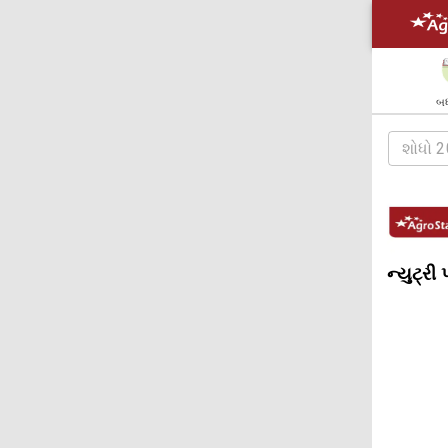
બધ
ન્યુટ્રી 