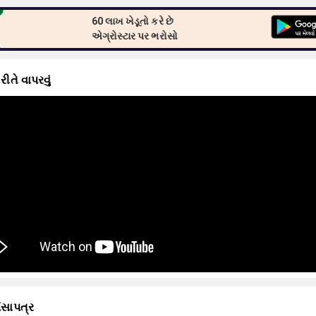
60 લાખ ખેડૂતો કરે છે
એગ્રોસ્ટાર પર ભરોસો
 રીતે વાપરવું
ંસાપત્ર