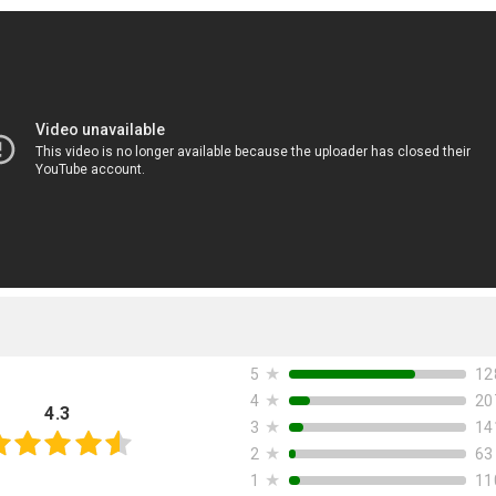
★
12
5
★
20
4
4.3
★
14
3
★
63
2
★
11
1