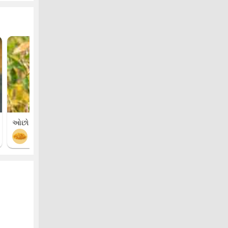
ઓછો શીંગ ના વિકાસ
"""પોષક તત્વોની ઉણપ"""
તુવર
રાઈ