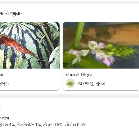
 અને જીવાત
વા
પોષકનો ઊણપ
રબૂચ
શાકભાજી ગુવાર
ા:
 તત્વ
ફેરસ 4%, મેન્ગેનીઝ 1%, કોપર 0.5%, બોરોન 0.5%