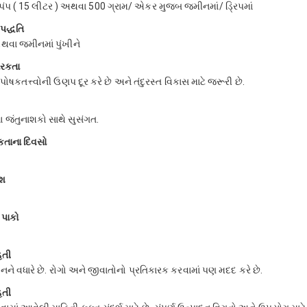
પંપ ( 15 લીટર ) અથવા 500 ગ્રામ/ એકર મુજબ જમીનમાં/ ડ્રિપમાં
પદ્ધતિ
થવા જમીનમાં પુંખીને
ારકતા
મ પોષકતત્ત્વોની ઉણપ દૂર કરે છે અને તંદુરસ્ત વિકાસ માટે જરૂરી છે.
 જંતુનાશકો સાથે સુસંગત.
તાના દિવસો
ાશ
 પાકો
િતી
ને વધારે છે. રોગો અને જીવાતોનો પ્રતિકારક કરવામાં પણ મદદ કરે છે.
િતી