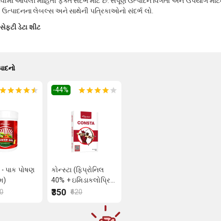
માં આવેલી માહિતી ફક્ત સંદર્ભ માટે છે. સંપૂર્ણ ઉત્પાદન વિગતો અને ઉપયોગ માટેના
શાં ઉત્પાદનના લેબલ્સ અને સાથેની પત્રિકાઓનો સંદર્ભ લો.
ેફ્ટી ડેટા શીટ
્પાદનો
-44
%
 - પાક પોષણ
કોન્સ્ટા (ફિપ્રોનિલ
મ)
40% + ઇમિડાકલોપ્રિડ
40%) 40 ગ્રામ
₹350
50
₹620