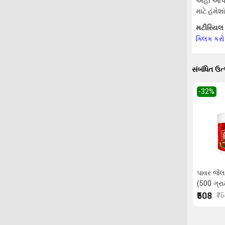
અહીં આપવા
માટે હંમે
મટીરિયલ સ
ક્લિક કરો
સંબંધિત ઉત
-32
%
પાવર જેલ
(500 ગ્રા
₹508
₹7