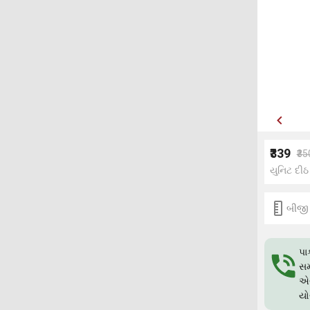
₹339
₹35
યુનિટ દીઠ
બીજી
પા
સમ
એગ
યો