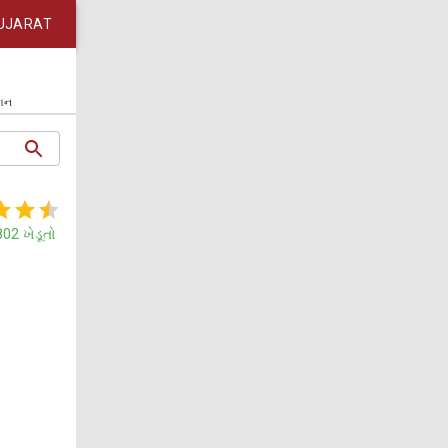
UJARAT
કાન
802
ખેડૂતો