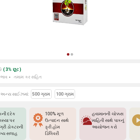
0
(
3
%
છૂટ
)
 ભાવ
તમામ કર સહિત
 અન્ય સાઈઝમાં:
500 ગ્રામ
100 ગ્રામ
કની દરેક
100% મૂળ
હવામાનની ચોક્કસ
સ્યા પર
ઉત્પાદન સાથે
માહિતી સાથે પાકનું
્રી ડોક્ટરની
ફ્રી હોમ
આયોજન કરો
ગ્ય સલાહ
ડિલિવરી