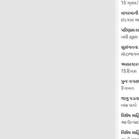
15 ગ્રામ/
વાપરવાની 
છંટકાવ અ
પરિણામક
બધી સૂક્ષ્
સુસંગતતા
મોટાભાગના
અસરકારક
15 દિવસ
પુનઃ વપર
3 વખત
લાગુ પડતા
બધા પાકો
વિશેષ માહ
આ ઉત્પાદન
વિશેષ માહ