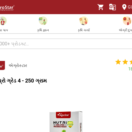
G
ા પાક
કૃષિ જ્ઞાન
કૃષિ ચર્ચા
એગ્રી દુ
એગ્રોસ્ટાર
1
પ્રો ગ્રેડ 4 - 250 ગ્રામ