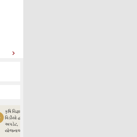
કૃષિ વિજ્ઞાન
વિડીયો દ્વારા ખેતી
અપડેટ,
યોજનાઓ અને