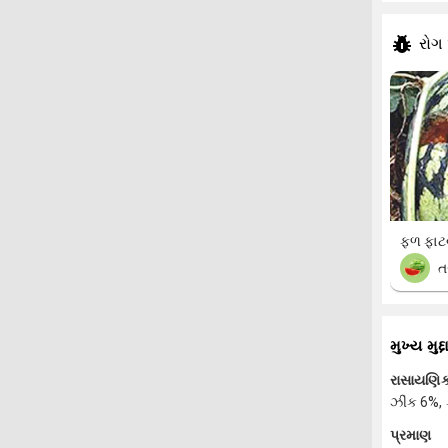
રોગ
ફળ ફાટ
ત
મુખ્ય મુદ્દ
રાસાયણિક
ઝીંક 6%, 
પ્રમાણ