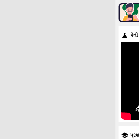
કેવી
પ્રશ