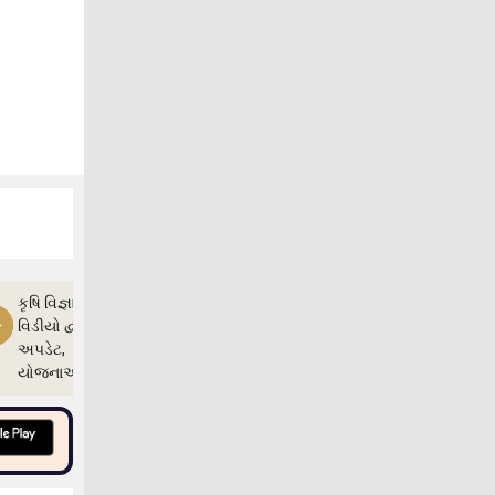
કૃષિ વિજ્ઞાન
વિડીયો દ્વારા ખેતી
અપડેટ,
યોજનાઓ અને