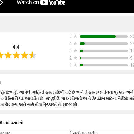
★
2
5
★
2
4
4.4
★
1
3
★
9
2
★
1
1
ા
ાહિતી
:
અહીં આપેલી માહિતી ફક્ત સંદર્ભ માટે છે અને તે ફક્ત જમીનના પ્રકાર અને
ી સ્થિતિ પર આધારિત છે. સંપૂર્ણ ઉત્પાદન વિગતો અને ઉપયોગ માટેના નિર્દેશો માટે
ના લેબલ્સ અને સાથેની પત્રિકાઓનો સંદર્ભ લો.
ની વિશેષતાઓ
પ્રકાર
રિસર્ચ હાયબ્રીડ