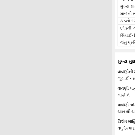
મુખ્ય મ
માળની સ
થડનો રં
છોડની
સિંચાઈ
જંતુ પ્ર
મુખ્ય મુદ્દ
વાવણીની
જુલાઈ - સ
વાવણી પદ્
થાણીને
વાવણી અં
ચાસ થી ચાસ
વિશેષ માહ
વધુ ઉત્પા