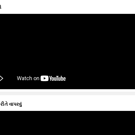
ો
 રીતે વાપરવું