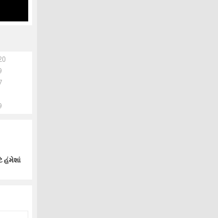
20
9
7
9
 હંમેશાં