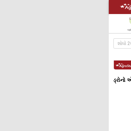
બધ
ડ્રોનો એ