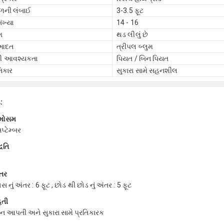
ાળની લંબાઈ
3-3.5 ફૂટ
ંખ્યા
14 - 16
ગ
થડ લીલું છે
 આદત
ત્રીપલ બ્લુમ
ની આવશ્યકતા
પિયત / બિન પિયત
તિકાર
સુકારા સામે સહનશીલ
ા:
 મોસમ
પ્ટેમ્બર
ધતિ
તર
 નું અંતર : 6 ફૂટ , છોડ થી છોડ નું અંતર : 5 ફૂટ
િતી
દન આપતી અને સુકારા સામે પ્રતિકારક