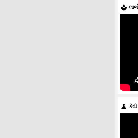
લાભ
કેવી