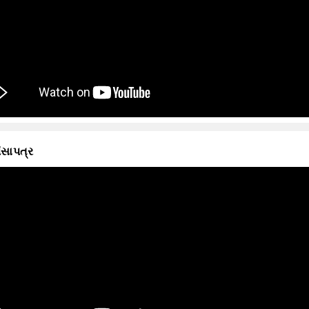
ંસાપત્ર