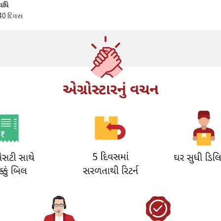
વધિ
40 દિવસ