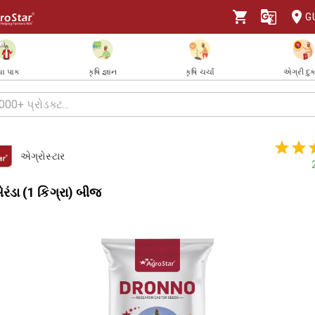
G
ા પાક
કૃષિ જ્ઞાન
કૃષિ ચર્ચા
એગ્રી દુ
એગ્રોસ્ટાર
રંડા (1 કિગ્રા) બીજ