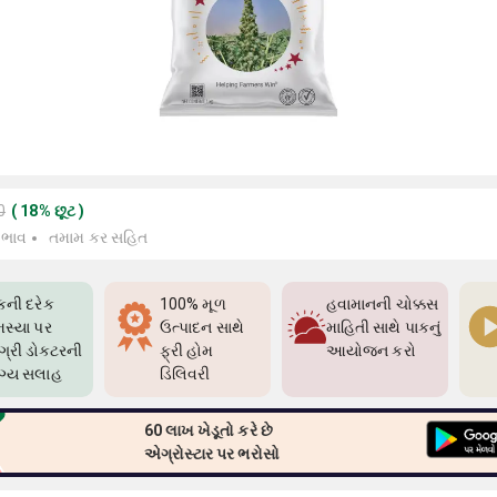
0
(
18
%
છૂટ
)
 ભાવ
તમામ કર સહિત
કની દરેક
100% મૂળ
હવામાનની ચોક્કસ
સ્યા પર
ઉત્પાદન સાથે
માહિતી સાથે પાકનું
્રી ડોક્ટરની
ફ્રી હોમ
આયોજન કરો
ગ્ય સલાહ
ડિલિવરી
60 લાખ ખેડૂતો કરે છે
એગ્રોસ્ટાર પર ભરોસો