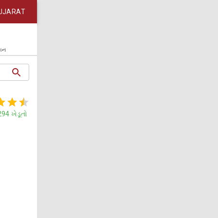
UJARAT
કાન
294
ખેડૂતો