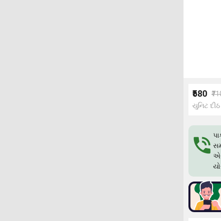
₹580
₹71
યુનિટ દીઠ
પા
સમ
એગ
યો