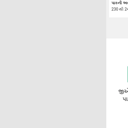
પાકની અ
230 થી 2