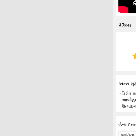
રેટિંગ્સ
અન્ય મુદ્દ
વિશેષ મ
આબોહવાન
ઉત્પાદન
ઉત્પાદન
જાતિનો 