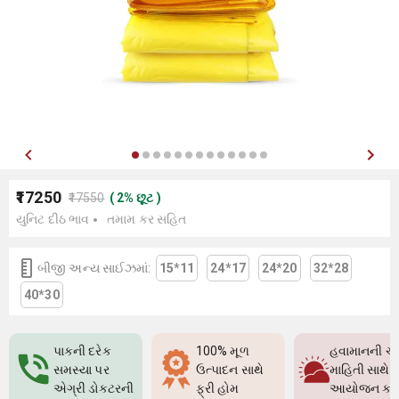
₹17250
₹17550
(
2
%
છૂટ
)
યુનિટ દીઠ ભાવ
તમામ કર સહિત
બીજી અન્ય સાઈઝમાં:
15*11
24*17
24*20
32*28
40*30
પાકની દરેક
100% મૂળ
હવામાનની ચો
સમસ્યા પર
ઉત્પાદન સાથે
માહિતી સાથે પ
એગ્રી ડોક્ટરની
ફ્રી હોમ
આયોજન કર