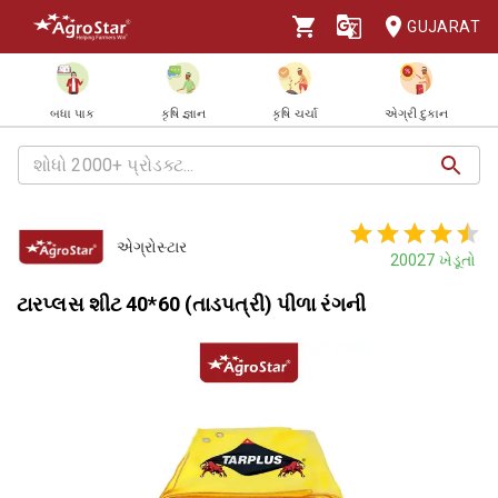
GUJARAT
બધા પાક
કૃષિ જ્ઞાન
કૃષિ ચર્ચા
એગ્રી દુકાન
એગ્રોસ્ટાર
20027
ખેડૂતો
ટારપ્લસ શીટ 40*60 (તાડપત્રી) પીળા રંગની