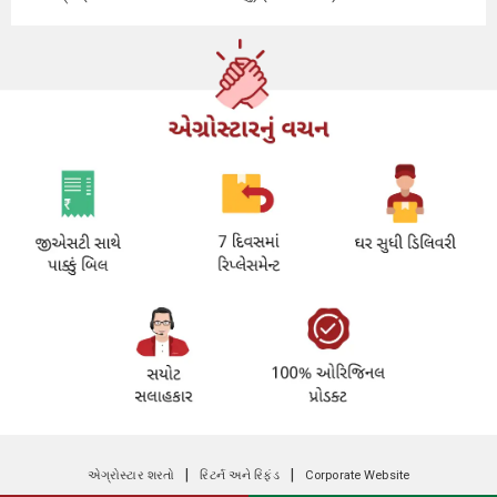
|
|
એગ્રોસ્ટાર શરતો
રિટર્ન અને રિફંડ
Corporate Website