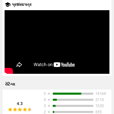
પ્રશંસાપત્ર
રેટિંગ્સ
★
14164
5
★
2110
4
4.3
★
1520
3
★
695
2