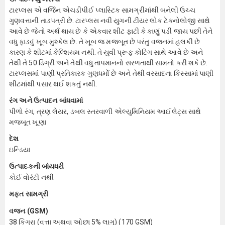
ટારપ્લસ એ વર્જિન એચડીપીઈ પ્લાસ્ટિક સામગ્રીમાંથી બનેલી ઉચ્ચ
ગુણવત્તાની તાડપત્રી છે. ટારપ્લસ નવી યુગની ટીયર લોક ટેક્નોલોજી સાથે
આવે છે જેનો અર્થ થાય છે કે એકવાર શીટ ફાટી કે કાણું પડી જાય પછી તેને
વધુ ફાડવું ખૂબ મુશ્કેલ છે. તે ખૂબ જ મજબૂત છે પરંતુ વજનમાં હલકી છે
કારણ કે શીટમાં કેલ્શિયમ નથી. તે યુવી પ્રૂફ કોટિંગ સાથે આવે છે અને
તેથી તે 50 ડિગ્રી અને તેથી વધુ તાપમાનનો સરળતાથી સામનો કરી શકે છે.
ટારપ્લસમાં પાણી પ્રતિકારક ગુણધર્મો છે અને તેથી વરસાદના કિસ્સામાં પાણી
શીટમાંથી પસાર થઈ શકતું નથી.
રંગ અને ઉત્પાદન બાંધવામાં
પીળો રંગ, ત્રણ લેયર, ડબલ સ્તરવાળી એલ્યુમિનિયમ આઈલેટ્સ સાથે
મજબૂત ખૂણા
દેશ
ઇન્ડિયા
ઉત્પાદકની બાંયધરી
કોઈ વોરંટી નથી
મફત સામગ્રી
વજન (GSM)
38 કિગ્રા (વત્તા અથવા ઓછા 5% લાગુ) (170 GSM)