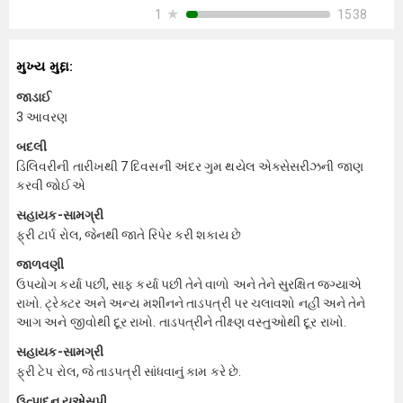
★
1538
1
મુખ્ય મુદ્દા:
જાડાઈ
3 આવરણ
બદલી
ડિલિવરીની તારીખથી 7 દિવસની અંદર ગુમ થયેલ એક્સેસરીઝની જાણ
કરવી જોઈએ
સહાયક-સામગ્રી
ફ્રી ટાર્પ રોલ, જેનથી જાતે રિપેર કરી શકાય છે
જાળવણી
ઉપયોગ કર્યા પછી, સાફ કર્યા પછી તેને વાળો અને તેને સુરક્ષિત જગ્યાએ
રાખો. ટ્રેક્ટર અને અન્ય મશીનને તાડપત્રી પર ચલાવશો નહીં અને તેને
આગ અને જીવોથી દૂર રાખો. તાડપત્રીને તીક્ષ્ણ વસ્તુઓથી દૂર રાખો.
સહાયક-સામગ્રી
ફ્રી ટેપ રોલ, જે તાડપત્રી સાંધવાનું કામ કરે છે.
ઉત્પાદન યુએસપી