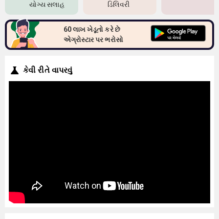
યોગ્ય સલાહ
ડિલિવરી
60 લાખ ખેડૂતો કરે છે
એગ્રોસ્ટાર પર ભરોસો
કેવી રીતે વાપરવું