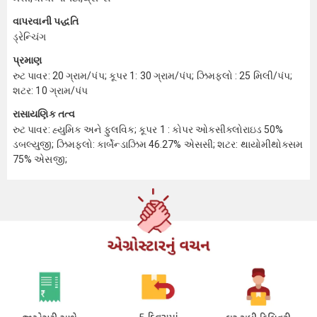
વાપરવાની પદ્ધતિ
ડ્રેન્ચિંગ
પ્રમાણ
રુટ પાવર: 20 ગ્રામ/પંપ; કૂપર 1: 30 ગ્રામ/પંપ; ઝિમફ્લો : 25 મિલી/પંપ;
શટર: 10 ગ્રામ/પંપ
રાસાયણિક તત્વ
રુટ પાવર: હ્યુમિક અને ફુલવિક; કૂપર 1 : કોપર ઓક્સીક્લોરાઇડ 50%
ડબલ્યુજી; ઝિમફ્લો: કાર્બેન્ડાઝિમ 46.27% એસસી; શટર: થાયોમીથોક્સમ
75% એસજી;