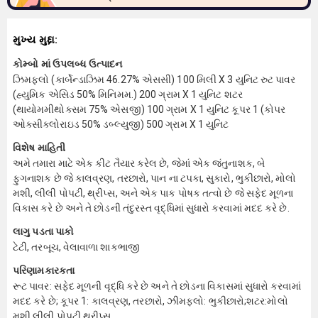
મુખ્ય મુદ્દા:
કોમ્બો માં ઉપલબ્ધ ઉત્પાદન
ઝિમફ્લો (કાર્બેન્ડાઝિમ 46.27% એસસી) 100 મિલી X 3 યુનિટ રુટ પાવર
(હ્યુમિક એસિડ 50% મિનિમમ.) 200 ગ્રામ X 1 યુનિટ શટર
(થાયોમમીથોક્સમ 75% એસજી) 100 ગ્રામ X 1 યુનિટ કૂપર 1 (કોપર
ઓક્સીક્લોરાઇડ 50% ડબ્લ્યુજી) 500 ગ્રામ X 1 યુનિટ
વિશેષ માહિતી
અમે તમારા માટે એક કીટ તૈયાર કરેલ છે, જેમાં એક જંતુનાશક, બે
ફુગનાશક છે જે કાલવ્રણ, તરછારો, પાન ના ટપકા, સુકારો, ભુકીછારો, મોલો
મશી, લીલી પોપટી, થ્રીપ્સ, અને એક પાક પોષક તત્વો છે જે સફેદ મૂળના
વિકાસ કરે છે અને તે છોડની તંદુરસ્ત વૃદ્ધિમાં સુધારો કરવામાં મદદ કરે છે.
લાગુ પડતા પાકો
ટેટી, તરબૂચ, વેલાવાળા શાકભાજી
પરિણામકારકતા
રૂટ પાવર: સફેદ મૂળની વૃદ્ધિ કરે છે અને તે છોડના વિકાસમાં સુધારો કરવામાં
મદદ કરે છે; કૂપર 1: કાલવ્રણ, તરછારો, ઝીમફ્લો: ભુકીછારો;શટર:મોલો
મશી,લીલી પોપટી,થ્રીપ્સ