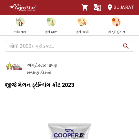
GUJARAT
બધા પાક
કૃષિ જ્ઞાન
કૃષિ ચર્ચા
એગ્રી દુકાન
એગ્રોસ્ટાર પોષણ
સંરક્ષણ કોમ્બો
જીજે મેલન ડ્રેન્ચિંગ કીટ 2023