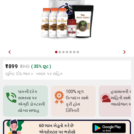
₹1899
₹2940
(
35
%
છૂટ
)
યુનિટ દીઠ ભાવ
તમામ કર સહિત
પાકની દરેક
100% મૂળ
હવામાનની ચો
સમસ્યા પર
ઉત્પાદન સાથે
માહિતી સાથે પ
એગ્રી ડોક્ટરની
ફ્રી હોમ
આયોજન કર
યોગ્ય સલાહ
ડિલિવરી
60 લાખ ખેડૂતો કરે છે
એગ્રોસ્ટાર પર ભરોસો