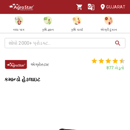
GUJARAT
બધા પાક
કૃષિ જ્ઞાન
કૃષિ ચર્ચા
એગ્રી દુકાન
એગ્રોસ્ટાર
877
ખેડૂતો
કમાન્ડો હેડલાઇટ