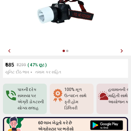
₹685
₹1299
(
47
%
છૂટ
)
યુનિટ દીઠ ભાવ
તમામ કર સહિત
પાકની દરેક
100% મૂળ
હવામાનની ચો
સમસ્યા પર
ઉત્પાદન સાથે
માહિતી સાથે પ
એગ્રી ડોક્ટરની
ફ્રી હોમ
આયોજન કર
યોગ્ય સલાહ
ડિલિવરી
60 લાખ ખેડૂતો કરે છે
એગ્રોસ્ટાર પર ભરોસો