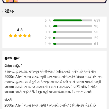
રેટિંગ્સ
★
639
5
★
90
4
4.3
★
58
3
★
29
2
★
61
1
મુખ્ય મુદ્દા:
વિશેષ માહિતી
કમાન્ડો હેડલાઇટ મજબૂત એબીએસ પ્લાસ્ટિકથી બનેલી છે અને તેમાં
2000mAhની લાંબા સમય સુધી ચાલનારી ઇનબિલ્ટ લિથિયમ બેટરી છે। આ
કમાન્ડો હેડલાઇટ ખેડૂતો માટે રાત્રીના સમયે ઘઉં અને અન્ય પાકમાં પાણી
આપવા સમયે, સાયકલ ચલાવતી વખતે, ઇમરજન્સી પરિસ્થિતિમાં સંકેત
આપવા, અને રાત્રે ડેરીમાં દૂધ પહોંચાડવા જેવા કામમાં મદદરૂપ થશે।
બેટરી
2000mAhની લાંબા સમય સુધી ચાલનારી ઇનબિલ્ટ લિથિયમ બેટરી છે।