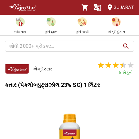
GUJARAT
બધા પાક
કૃષિ જ્ઞાન
કૃષિ ચર્ચા
એગ્રી દુકાન
એગ્રોસ્ટાર
5
ખેડૂતો
કતાર (પેક્લોબ્યુટ્રાઝોલ 23% SC) 1 લિટર