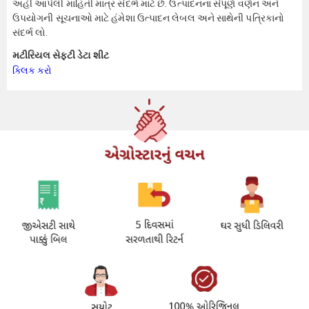
અહીં આપેલી માહિતી માત્ર સંદર્ભ માટે છે. ઉત્પાદનના સંપૂર્ણ વર્ણન અને
ઉપયોગની સૂચનાઓ માટે હંમેશા ઉત્પાદન લેબલ અને સાથેની પત્રિકાનો
સંદર્ભ લો.
મટીરિયલ સેફ્ટી ડેટા શીટ
ક્લિક કરો