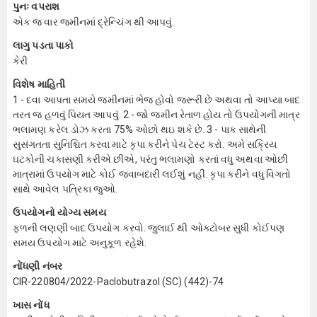
પુનઃ વપરાશ
એક જ વાર જમીનમાં દ્રેન્ચિંગ થી આપવું.
લાગુ પડતા પાકો
કેરી
વિશેષ માહિતી
1 - દવા આપતા સમયે જમીનમાં ભેજ હોવો જરૂરી છે અથવા તો આપ્યા બાદ
તરત જ હળવું પિયત આપવું. 2 - જો જમીન રેતાળ હોય તો ઉપયોગની માત્ર
ભલામણ કરેલ ડોઝ કરતા 75% ઓછો થઇ શકે છે. 3 - પાક સાથેની
સુસંગતતા સુનિશ્ચિત કરવા માટે કૃપા કરીને પેચ ટેસ્ટ કરો. અમે સક્રિય
ઘટકોની ચકાસણી કરીએ છીએ, પરંતુ ભલામણો કરતાં વધુ અથવા ઓછી
માત્રામાં ઉપયોગ માટે કોઈ જવાબદારી લઈશું નહીં. કૃપા કરીને વધુ વિગતો
સાથે આવેલ પત્રિકા જુઓ.
ઉપયોગનો યોગ્ય સમય
ફળની લણણી બાદ ઉપયોગ કરવો. જુલાઈ થી ઓક્ટોબર સુધી કોઈપણ
સમય ઉપયોગ માટે અનુકૂળ રહેશે.
નોંધણી નંબર
CIR-220804/2022-Paclobutrazol (SC) (442)-74
ખાસ નોંધ