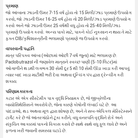
પ્રમાણ
જો આંબાના ઝાડની ઉંમર 7-15 વર્ષ હોય તો 15 મિલી/ઝાડ પ્રમાણે ઉપયોગ
કરવો, જો ઝાડની ઉંમર 16-25 વર્ષ હોય તો 20 મિલી/ઝાડ પ્રમાણે ઉપયોગ
કરવો અને જો ઝાડની ઉંમર 25 વર્ષથી વધુ હોય તો 25-40 મિલી/ઝાડ
પ્રમાણે ઉપયોગ કરવો. અન્ય પાકો માટે, પાકને કોઈ નુકસાન ન થાય તે માટે
ફક્ત CIB/કૃષિશાસ્ત્રીની ભલામણો પ્રમાણે જ ઉપયોગ કરવો.
વાપરવાની પદ્ધતિ
માત્ર પરિપક્વ આંબા (ઓછામાં ઓછી 7 વર્ષ જુના) માટે ભલામણ છે.
Paclobutrazol ની જણાવેલ માત્રાને સ્વચ્છ પાણી (5-10 લિટર)માં
ઓગાળીને થડથી લગભગ 30 સેમી દૂર 5 થી 10 સેમી ઊંડા ખાડા કરી આપવું.
ત્યાર બાદ ખાડા માટીથી ભરી દેવા અથવા દ્ર્ન્ચિંગ પંપ દ્વારા દ્રેન્ચીંગ કરી
શકાય.
પરિણામકારકતા
કટાર એ એક સીસ્ટેમીક પાક વૃદ્ધિ નિયામક છે, જે જીબ્રેલીના
બાયોસિંથેસિસને અવરોધે છે, જેના કારણે કોષોની લંબાઈ ઘટે છે. આ
પાંદડાઓ, થડ અથવા મૂળ દ્વારા શોષણ છે, અને તે સબ-એપિકલ મેરિસ્ટેમ્સને
ટાર્ગેટ કરે છે જે આંતરગાંઠોને ટૂંકા કરીને, વધુ વનસ્પતિ વૃદ્ધિને રોકે અને
સંકુચિત આકારમાં પાકનો વિકાસ કરાવે છે સાથે સાથે વધુ ફૂલ લાવે છે અને
ફળના ખરી જવાની સમસ્યા ઘટાડે છે.