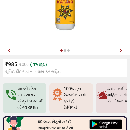
₹1985
₹2000
(
1
%
છૂટ
)
યુનિટ દીઠ ભાવ
તમામ કર સહિત
પાકની દરેક
100% મૂળ
હવામાનની ચો
સમસ્યા પર
ઉત્પાદન સાથે
માહિતી સાથે પ
એગ્રી ડોક્ટરની
ફ્રી હોમ
આયોજન કર
યોગ્ય સલાહ
ડિલિવરી
60 લાખ ખેડૂતો કરે છે
એગ્રોસ્ટાર પર ભરોસો