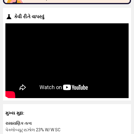
કેવી રીતે વાપરવું
મુખ્ય મુદ્દા:
રાસાયણિક તત્વ
પેક્લોબ્યુટ્રાઝોલ 23% W/W SC