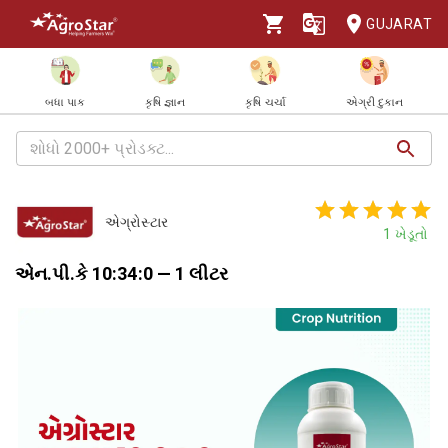
GUJARAT
બધા પાક
કૃષિ જ્ઞાન
કૃષિ ચર્ચા
એગ્રી દુકાન
એગ્રોસ્ટાર
1
ખેડૂતો
એન.પી.કે 10:34:0 — 1 લીટર