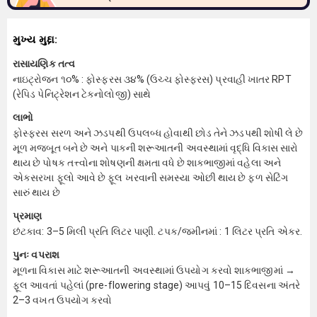
મુખ્ય મુદ્દા:
રાસાયણિક તત્વ
નાઇટ્રોજન ૧૦% : ફોસ્ફરસ ૩૪% (ઉચ્ચ ફોસ્ફરસ) પ્રવાહી ખાતર RPT
(રેપિડ પેનિટ્રેશન ટેકનોલોજી) સાથે
લાભો
ફોસ્ફરસ સરળ અને ઝડપથી ઉપલબ્ધ હોવાથી છોડ તેને ઝડપથી શોષી લે છે
મૂળ મજબૂત બને છે અને પાકની શરૂઆતની અવસ્થામાં વૃદ્ધિ વિકાસ સારો
થાય છે પોષક તત્ત્વોના શોષણની ક્ષમતા વધે છે શાકભાજીમાં વહેલા અને
એકસરખા ફૂલો આવે છે ફૂલ ખરવાની સમસ્યા ઓછી થાય છે ફળ સેટિંગ
સારું થાય છે
પ્રમાણ
છંટકાવ: 3–5 મિલી પ્રતિ લિટર પાણી. ટપક/જમીનમાં : 1 લિટર પ્રતિ એકર.
પુનઃ વપરાશ
મૂળના વિકાસ માટે શરૂઆતની અવસ્થામાં ઉપયોગ કરવો શાકભાજીમાં →
ફૂલ આવતાં પહેલાં (pre-flowering stage) આપવું 10–15 દિવસના અંતરે
2–3 વખત ઉપયોગ કરવો