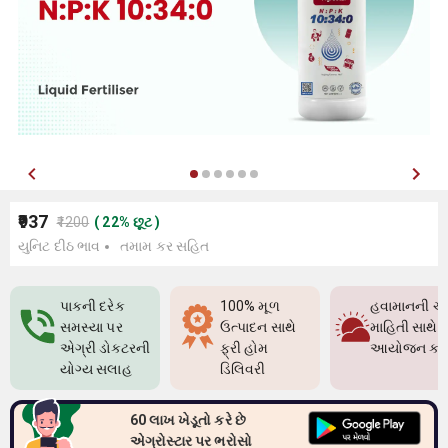
₹937
₹1200
(
22
%
છૂટ
)
યુનિટ દીઠ ભાવ
તમામ કર સહિત
પાકની દરેક
100% મૂળ
હવામાનની ચો
સમસ્યા પર
ઉત્પાદન સાથે
માહિતી સાથે પ
એગ્રી ડોક્ટરની
ફ્રી હોમ
આયોજન કર
યોગ્ય સલાહ
ડિલિવરી
60 લાખ ખેડૂતો કરે છે
એગ્રોસ્ટાર પર ભરોસો