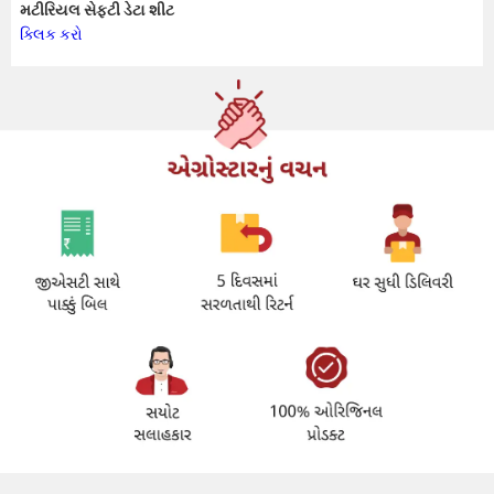
મટીરિયલ સેફ્ટી ડેટા શીટ
ક્લિક કરો