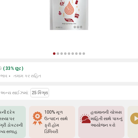
0
(
33
%
છૂટ
)
 ભાવ
તમામ કર સહિત
 અન્ય સાઈઝમાં:
25 કિગ્રા
કની દરેક
100% મૂળ
હવામાનની ચોક્કસ
સ્યા પર
ઉત્પાદન સાથે
માહિતી સાથે પાકનું
્રી ડોક્ટરની
ફ્રી હોમ
આયોજન કરો
ગ્ય સલાહ
ડિલિવરી