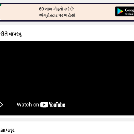
60 લાખ ખેડૂતો કરે છે
એગ્રોસ્ટાર પર ભરોસો
 રીતે વાપરવું
ંસાપત્ર