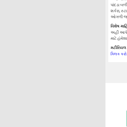
પાંદડા બળ
શર્કરા, સ
ઓગળી જાય 
વિશેષ માહ
અહીં આપેલ
માટે હંમે
મટીરિયલ સ
ક્લિક કરો