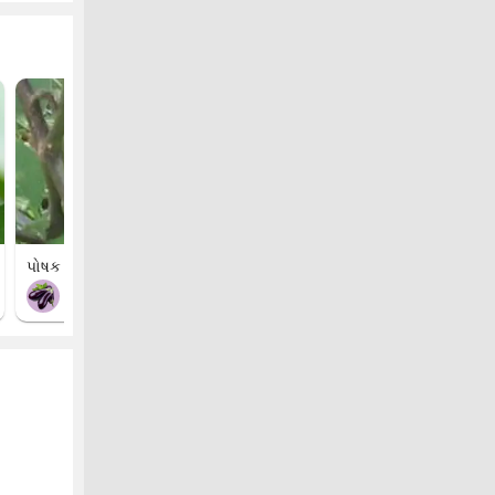
પોષક તત્વોની ઉણપ 1
રીંગણી