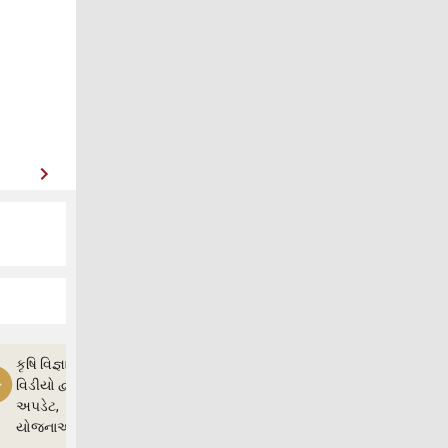
કૃષિ વિજ્ઞાન
વિડીયો દ્વારા ખેતી
અપડેટ,
યોજનાઓ અને