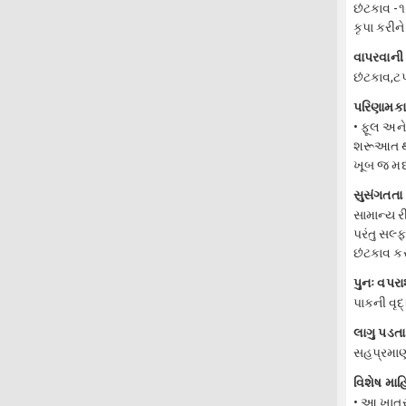
છંટકાવ -
કૃપા કરી
વાપરવાની 
છંટકાવ,ટપ
પરિણામક
• ફૂલ અને
શરૂઆત થા
ખૂબ જ મદદ
સુસંગતતા
સામાન્ય ર
પરંતુ સલ્
છંટકાવ ક
પુનઃ વપર
પાકની વૃદ
લાગુ પડતા
સહપ્રમાણ
વિશેષ માહ
• આ ખાતર