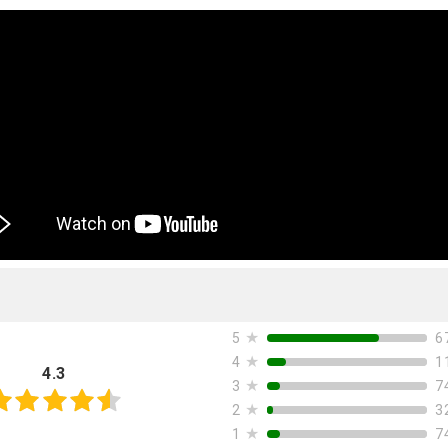
★
6
5
★
1
4
4.3
★
7
3
★
3
2
★
7
1