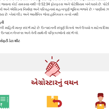
ી જવાના કોઈ સમસ્યા નથી • 0:52:34 ફોસ્ફરસ અને પોટેશિયમ બંને ધરાવે છે. પોટ
્ટાર્ચ અને એસિડના નિર્માણ અને પરિવહનમાં મહત્વપૂર્ણ ભૂમિકા ભજવે છે. • પાણીમાં
છે. •તેમાં લીડ અને આર્સેનિક જેવા હાનિકારક તત્વો નથી
િતી
ી માહિતી માત્ર સંદર્ભ માટે છે. ઉત્પાદનની સંપૂર્ણ વિગતો અને ઉપયોગ માટેના દિશાન
શા ઉત્પાદન લેબલ્સ અને તેની સાથેની પત્રિકાઓનો સંદર્ભ લો.
ેફ્ટી ડેટા શીટ