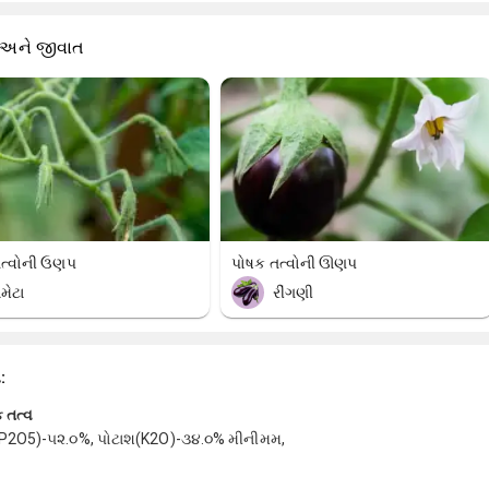
 અને જીવાત
તત્વોની ઉણપ
પોષક તત્વોની ઊણપ
ામેટા
રીંગણી
ા:
 તત્વ
P2O5)-૫૨.૦%, પોટાશ(K2O)-૩૪.૦% મીનીમમ,