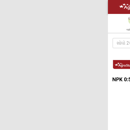
બધ
NPK 0:5