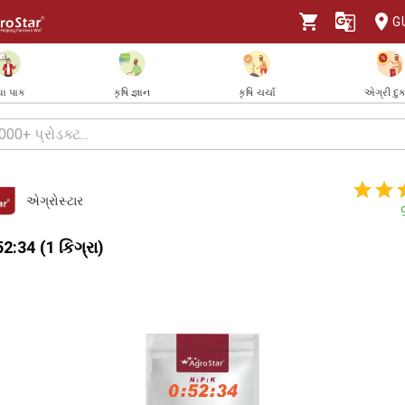
G
ા પાક
કૃષિ જ્ઞાન
કૃષિ ચર્ચા
એગ્રી દુ
એગ્રોસ્ટાર
2:34 (1 કિગ્રા)