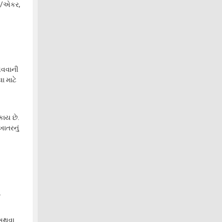
લો/એકર,
આવવાની
ા માટે
કાય છે.
ખાતરનું
.
 અથવા