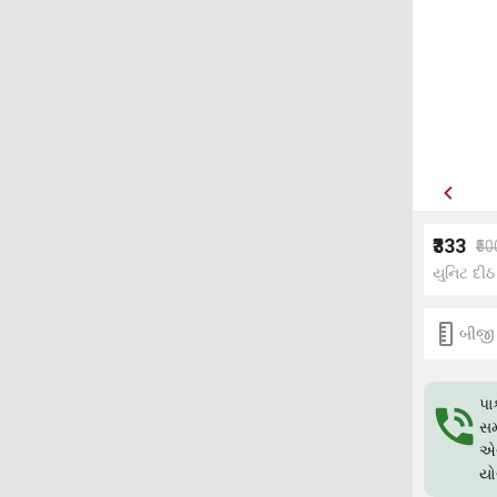
₹333
₹50
યુનિટ દીઠ
બીજી
પા
સમ
એગ
યો