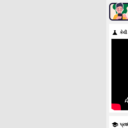
કેવી
પ્રશ