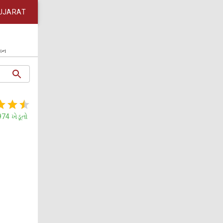
UJARAT
કાન
974
ખેડૂતો