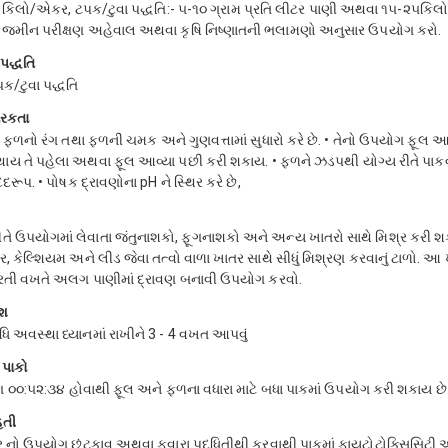
૧ કિલો/એકર, ટપક/ટુવા પદ્ધતિ:- ૫-૧૦ ગ્રામ પ્રતિ લીટર પાણી અથવા ૧૫-૨૫કિ
ને જમીન પરીક્ષણ અહેવાલ અથવા કૃષિ નિષ્ણાતની ભલામણો અનુસાર ઉપયોગ કરો.
પદ્ધતિ
ક/ટુવા પદ્ધતિ
ારકતા
 ફળનો રંગ તથા ફળની ચમક અને ગુણવત્તામાં સુધારો કરે છે. • તેનો ઉપયોગ ફૂલ 
ય તે પહેલા અથવા ફૂલ આવ્યા પછી કરી શકાય. • ફળને ઝડપથી યોગ્ય રીતે પાકવ
રૂપ. • પોષક દ્રાવણોના pH ને સ્થિર કરે છે,
ીતે ઉપયોગમાં લેવાતા જંતુનાશકો, ફૂગનાશકો અને અન્ય ખાતરો સાથે મિશ્ર કરી શ
ફર, કેલ્શિયમ અને લીડ જેવા તત્વો વાળા ખાતર સાથે સીધું મિશ્રણ કરવાનું ટાળો. આ 
રતી વખતે અલગ પાણીમાં દ્રાવણ બનાવી ઉપયોગ કરવો.
ાશ
્ધિ અવસ્થા ધ્યાનમાં રાખીને 3 - 4 વખત આપવું
 પાકો
 ૦૦:૫૨:૩૪ હોવાથી ફૂલ અને ફળના વધારા માટે બધા પાકમાં ઉપયોગ કરી શકાય છે
િતી
 નો ઉપયોગ છંટકાવ અથવા ફુવારા પદ્ધિતીથી કરવાથી પાકમાં ફાયટોટોક્સિસિટી