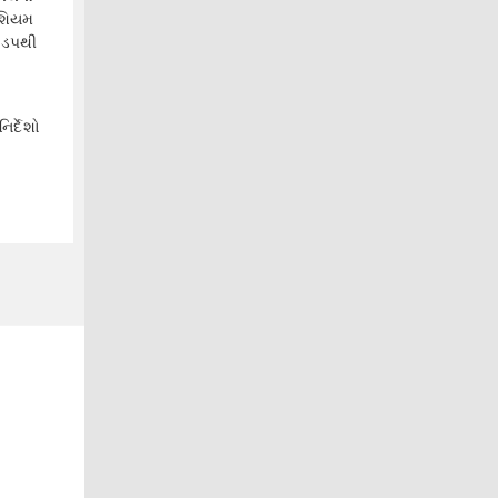
ેશિયમ
 ઝડપથી
િર્દેશો