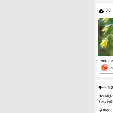
રોગ
પોષક -
ટ
મુખ્ય મુદ્દ
રાસાયણિક
ફોસ્ફરસ(
પ્રમાણ