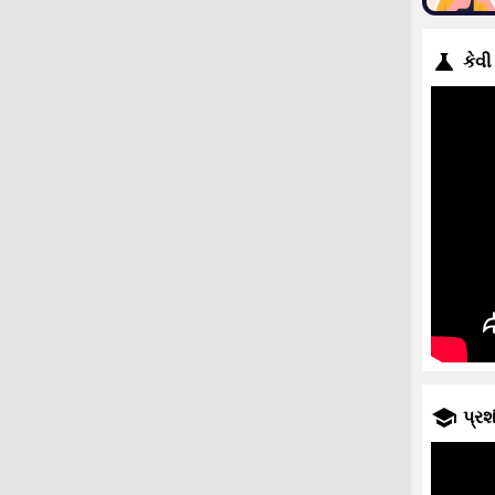
કેવી
પ્રશ