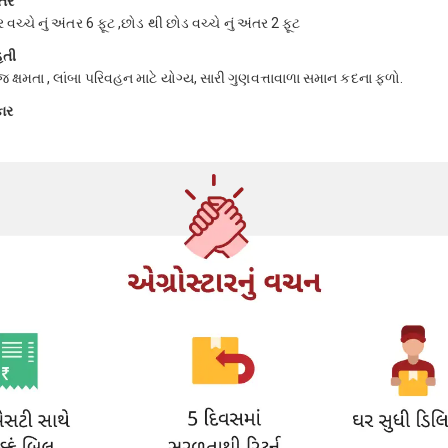
તર
 વચ્ચે નું અંતર 6 ફૂટ ,છોડ થી છોડ વચ્ચે નું અંતર 2 ફૂટ
િતી
ક્ષમતા , લાંબા પરિવહન માટે યોગ્ય, સારી ગુણવત્તાવાળા સમાન કદના ફળો.
કાર