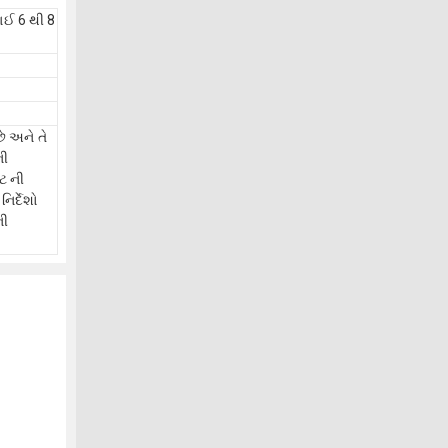
ાઈ 6 થી 8
ે અને તે
ની
ટ ની
િર્દેશો
ની