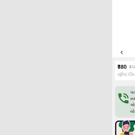
₹380
₹41
યુનિટ દીઠ
પા
સમ
એગ
યો