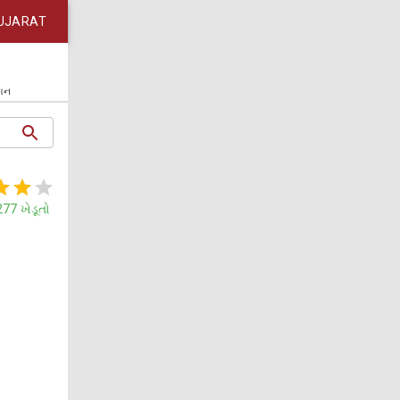
UJARAT
કાન
277
ખેડૂતો