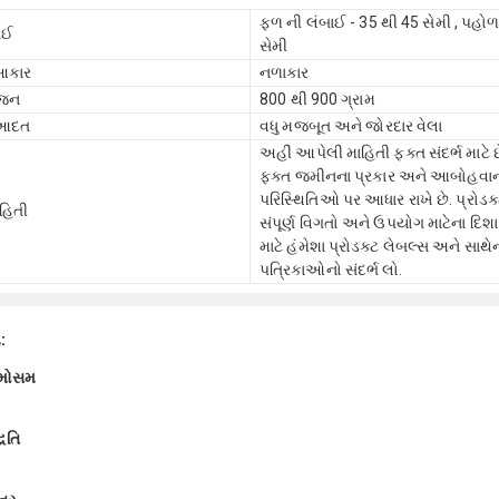
ફળ ની લંબાઈ - 35 થી 45 સેમી , પહોળ
ાઈ
સેમી
આકાર
નળાકાર
વજન
800 થી 900 ગ્રામ
 આદત
વધુ મજબૂત અને જોરદાર વેલા
અહીં આપેલી માહિતી ફક્ત સંદર્ભ માટે છ
ફક્ત જમીનના પ્રકાર અને આબોહવા
પરિસ્થિતિઓ પર આધાર રાખે છે. પ્રોડક્
ાહિતી
સંપૂર્ણ વિગતો અને ઉપયોગ માટેના દિશા ન
માટે હંમેશા પ્રોડક્ટ લેબલ્સ અને સાથે
પત્રિકાઓનો સંદર્ભ લો.
ા:
 મોસમ
ધતિ