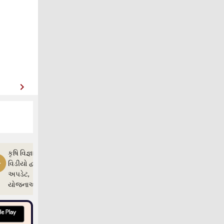
કૃષિ વિજ્ઞાન
વિડીયો દ્વારા ખેતી
અપડેટ,
યોજનાઓ અને