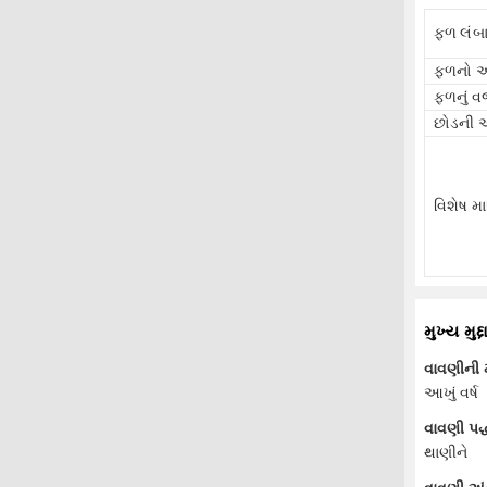
ફળ લંબ
ફળનો 
ફળનું 
છોડની
વિશેષ મ
મુખ્ય મુદ્દ
વાવણીની
આખું વર્ષ
વાવણી પદ્
થાણીને