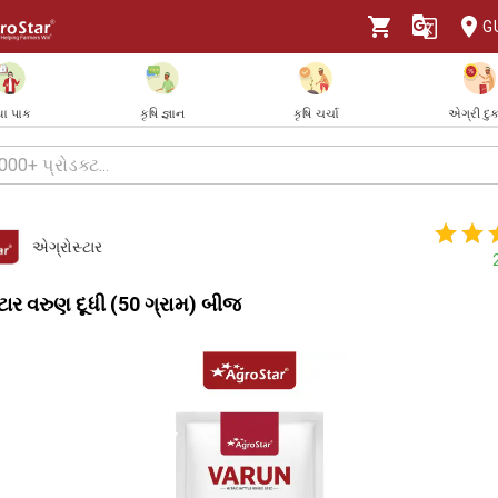
G
ા પાક
કૃષિ જ્ઞાન
કૃષિ ચર્ચા
એગ્રી દુ
એગ્રોસ્ટાર
ટાર વરુણ દૂધી (50 ગ્રામ) બીજ