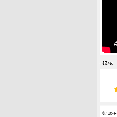
રેટિંગ્સ
ઉત્પાદન