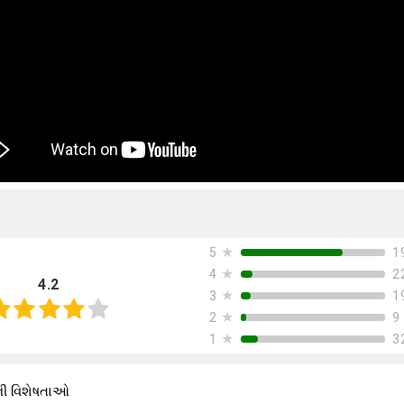
★
1
5
★
2
4
4.2
★
1
3
★
9
2
★
3
1
ની વિશેષતાઓ