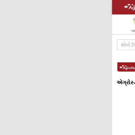
બધ
એગ્રોસ્