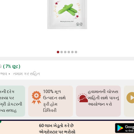
0
(
7
%
છૂટ
)
 ભાવ
તમામ કર સહિત
કની દરેક
100% મૂળ
હવામાનની ચોક્કસ
સ્યા પર
ઉત્પાદન સાથે
માહિતી સાથે પાકનું
્રી ડોક્ટરની
ફ્રી હોમ
આયોજન કરો
ગ્ય સલાહ
ડિલિવરી
60 લાખ ખેડૂતો કરે છે
એગ્રોસ્ટાર પર ભરોસો