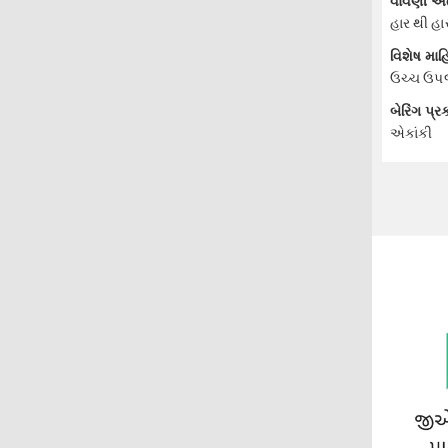
વાવણી અં
હાર થી હાર
વિશેષ માહ
ઉચ્ચ ઉપજ 
બેરિંગ પ્ર
એકાંકી