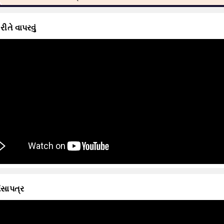
 રીતે વાપરવું
ંસાપત્ર