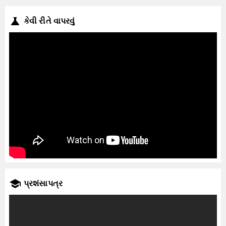
કેવી રીતે વાપરવું
પ્રશંસાપત્ર