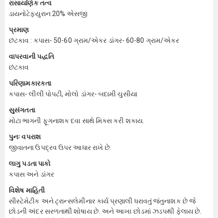
રાસાયણિક તત્વ
ડાયનોટેફ્યુરાન 20% એસજી
પ્રમાણ
છંટકાવ : કપાસ- 50-60 ગ્રામ/એકર ડાંગર- 60-80 ગ્રામ/એકર
વાપરવાની પદ્ધતિ
છંટકાવ
પરિણામકારકતા
કપાસ- લીલી પોપટી, મોલો ડાંગર- બદામી ચુસીયા
સુસંગતતા
મોટા ભાગની ફૂગનાશક દવા સાથે મિક્સ કરી શકાય.
પુનઃ વપરાશ
જીવાતના ઉપદ્રવ ઉપર આધાર રાખે છે.
લાગુ પડતા પાકો
કપાસ અને ડાંગર
વિશેષ માહિતી
સીસ્ટેમેટીક અને ટ્રાન્સલેમીનાર કાર્ય પ્રણાલી ધરાવતું જંતુનાશક છે જે
છોડની અંદર સરળતાથી શોષાય છે. અને આખા છોડમાં ઝડપથી ફેલાય છે.