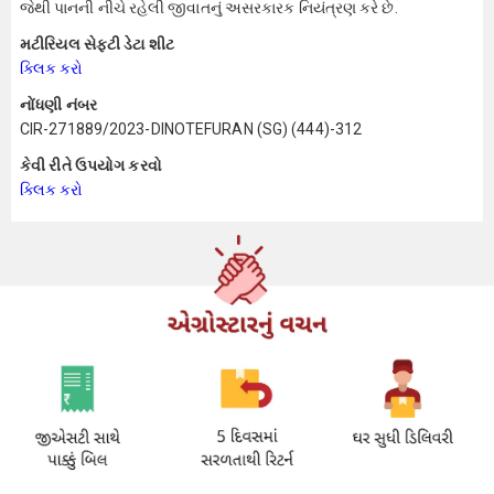
જેથી પાનની નીચે રહેલી જીવાતનું અસરકારક નિયંત્રણ કરે છે.
મટીરિયલ સેફ્ટી ડેટા શીટ
ક્લિક કરો
નોંધણી નંબર
CIR-271889/2023-DINOTEFURAN (SG) (444)-312
કેવી રીતે ઉપયોગ કરવો
ક્લિક કરો