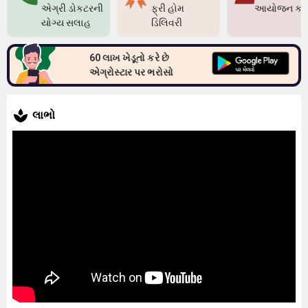
એગ્રી ડોક્ટરની
ફ્રી હોમ
આયોજન કર
યોગ્ય સલાહ
ડિલિવરી
60 લાખ ખેડૂતો કરે છે
એગ્રોસ્ટાર પર ભરોસો
લાભો