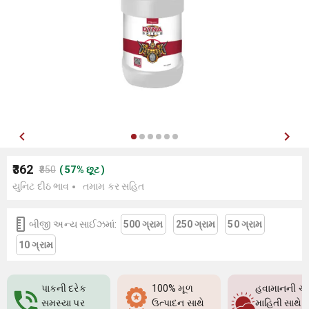
₹362
₹850
(
57
%
છૂટ
)
યુનિટ દીઠ ભાવ
તમામ કર સહિત
બીજી અન્ય સાઈઝમાં:
500 ગ્રામ
250 ગ્રામ
50 ગ્રામ
10 ગ્રામ
પાકની દરેક
100% મૂળ
હવામાનની ચો
સમસ્યા પર
ઉત્પાદન સાથે
માહિતી સાથે પ