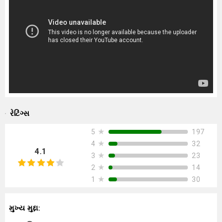
રેટિંગ્સ
★
197
5
★
32
4
4.1
★
23
3
★
14
2
★
30
1
મુખ્ય મુદ્દા: