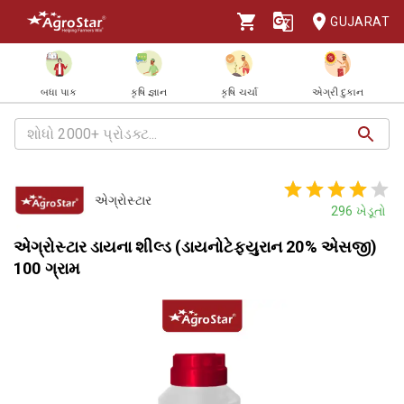
GUJARAT
બધા પાક
કૃષિ જ્ઞાન
કૃષિ ચર્ચા
એગ્રી દુકાન
એગ્રોસ્ટાર
296
ખેડૂતો
એગ્રોસ્ટાર ડાયના શીલ્ડ (ડાયનોટેફ્યુરાન 20% એસજી)
100 ગ્રામ