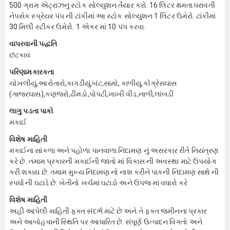
500 ગ્રામ એટ્રાઝનું સ્ટોક સોલ્યુશન તૈયાર કરો. 16 લિટર ક્ષમતા ધરાવતી
નેપસેક સ્પ્રેયર પંપ ની ટાંકીમાં આ સ્ટોક સોલ્યુશન 1 લિટર ઉમેરો. ટાંકીમાં
30 મિલી સ્ટીકર ઉમેરો. 1 એકર માં 10 પંપ કરવા.
વાપરવાની પદ્ધતિ
છંટકાવ
પરિણામકારકતા
ચોખલીયું,આરોતારો,કાગડીયું,બંટ,સામો, કાળીયુ,કોંગ્રેસઘાસ
(ગાજરઘાસ),કણજરો,ઢીમડો,પોપટી,ખાખી વીડ,નાળી,લાંબડી
લાગુ પડતા પાકો
મકાઈ
વિશેષ માહિતી
મકાઈના સાંકળા અને પહોળા પાનવાળા નિંદામણ નું અસરકાર રીતે નિયંત્રણ
કરે છે. તમામ પ્રકારની મકાઈની જાતો માં વિકાસ ની અવસ્થા માટે ઉપયોગ
કરી શકાય છે. તમામ મુખ્ય નિંદામણ નો નાશ કરીને પાકની નિંદામણ સાથે ની
સ્પર્ધા ની ઘટાડે છે. ખેતીનો ખર્ચમાં ઘટાડો અને ઉપજ માં વધારો કરે
વિશેષ માહિતી
અહીં આપેલી માહિતી ફક્ત સંદર્ભ માટે છે અને તે ફક્ત જમીનના પ્રકાર
અને આબોહવાની સ્થિતિ પર આધારિત છે. સંપૂર્ણ ઉત્પાદન વિગતો અને