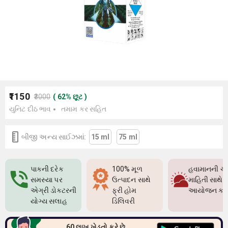
₹1150
₹3000
(
62
%
છૂટ
)
યુનિટ દીઠ ભાવ
તમામ કર સહિત
બીજી અન્ય સાઈઝમાં:
15 ml
75 ml
પાકની દરેક
100% મૂળ
હવામાનની ચો
સમસ્યા પર
ઉત્પાદન સાથે
માહિતી સાથે પ
એગ્રી ડોક્ટરની
ફ્રી હોમ
આયોજન કર
યોગ્ય સલાહ
ડિલિવરી
60 લાખ ખેડૂતો કરે છે