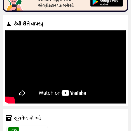
એગ્રોસ્ટાર પર ભરોસો
કેવી રીતે વાપરવું
સૂચવેલ કોમ્બો
-
70
%