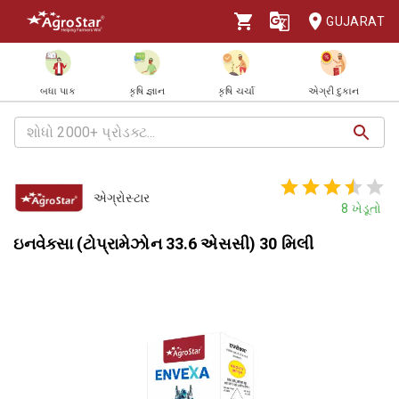
GUJARAT
બધા પાક
કૃષિ જ્ઞાન
કૃષિ ચર્ચા
એગ્રી દુકાન
એગ્રોસ્ટાર
8
ખેડૂતો
ઇનવેક્સા (ટોપ્રામેઝોન 33.6 એસસી) 30 મિલી