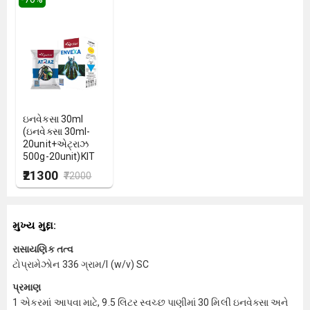
ઇનવેક્સા 30ml
(ઇનવેક્સા 30ml-
20unit+એટ્રાઝ
500g-20unit)KIT
₹21300
₹72000
મુખ્ય મુદ્દા:
રાસાયણિક તત્વ
ટોપ્રામેઝોન 336 ગ્રામ/l (w/v) SC
પ્રમાણ
1 એકરમાં આપવા માટે, 9.5 લિટર સ્વચ્છ પાણીમાં 30 મિલી ઇનવેક્સા અને