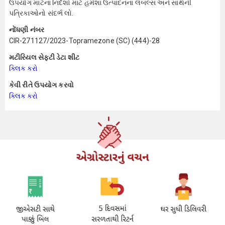
ઉપયોગ માટેના નિર્દેશો માટે હંમેશાં ઉત્પાદનના લેબલ્સ અને સાથેની
પત્રિકાઓનો સંદર્ભ લો.
નોંધણી નંબર
CIR-271127/2023-Topramezone (SC) (444)-28
મટીરિયલ સેફ્ટી ડેટા શીટ
ક્લિક કરો
કેવી રીતે ઉપયોગ કરવો
ક્લિક કરો