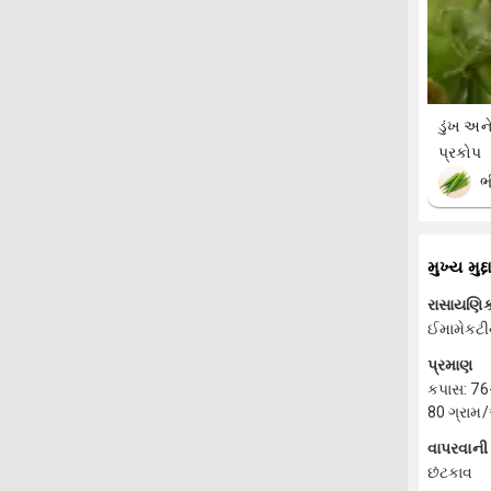
ડુંખ અન
પ્રકોપ
ભ
મુખ્ય મુદ્દ
રાસાયણિક
ઈમામેકટ
પ્રમાણ
કપાસ: 76
80 ગ્રામ/
વાપરવાની 
છંટકાવ