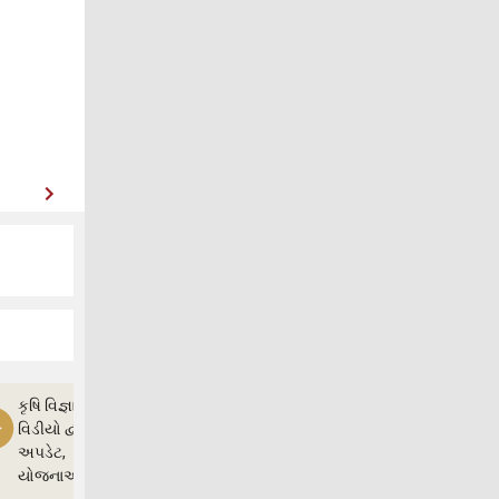
કૃષિ વિજ્ઞાન
વિડીયો દ્વારા ખેતી
અપડેટ,
યોજનાઓ અને