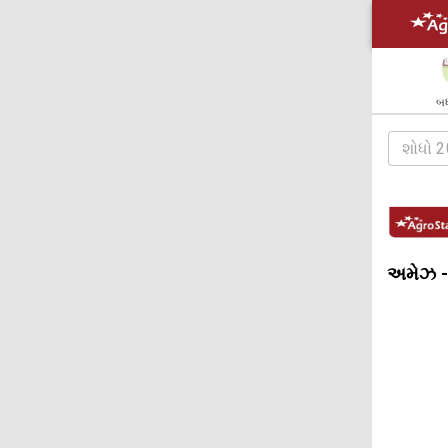
બધ
અમેઝ -