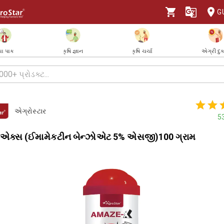
G
ા પાક
કૃષિ જ્ઞાન
કૃષિ ચર્ચા
એગ્રી દુ
એગ્રોસ્ટાર
5
એક્સ (ઈમામેકટીન બેન્ઝોએટ 5% એસજી)100 ગ્રામ