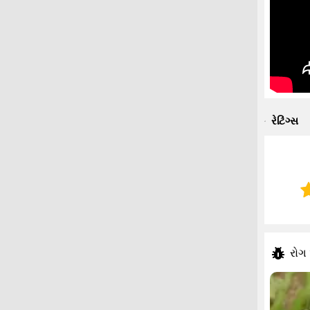
રેટિંગ્સ
રોગ