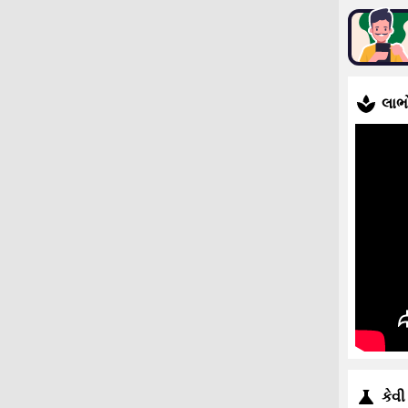
લાભ
કેવી