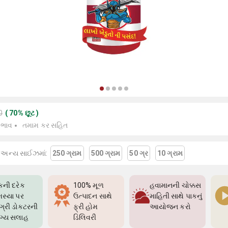
0
(
70
%
છૂટ
)
 ભાવ
તમામ કર સહિત
 અન્ય સાઈઝમાં:
250 ગ્રામ
500 ગ્રામ
50 ગ્ર
10 ગ્રામ
કની દરેક
100% મૂળ
હવામાનની ચોક્કસ
સ્યા પર
ઉત્પાદન સાથે
માહિતી સાથે પાકનું
્રી ડોક્ટરની
ફ્રી હોમ
આયોજન કરો
ગ્ય સલાહ
ડિલિવરી