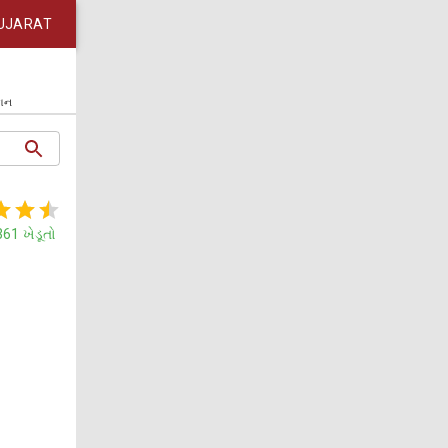
UJARAT
કાન
361
ખેડૂતો