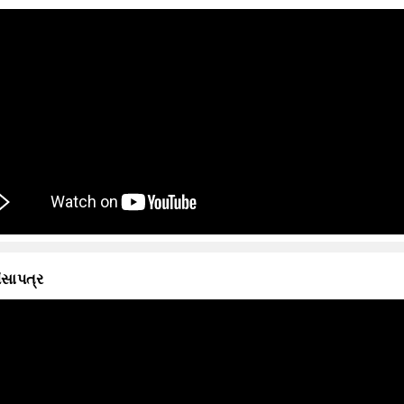
ંસાપત્ર