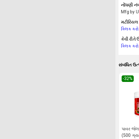
નોંધણી નં
Mfg by U
મટીરિયલ સ
ક્લિક કરો
કેવી રીતે
ક્લિક કરો
સંબંધિત ઉત
-32
%
પાવર જેલ
(500 ગ્રા