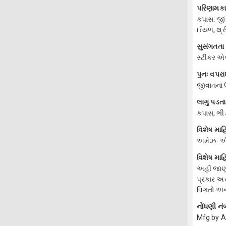
પરિણામક
કપાસ: જી
ઈયળ, થ્રીપ
સુસંગતતા
સ્ટીકર એ
પુનઃ વપર
જીવાતના 
લાગુ પડતા
કપાસ, ભીંડ
વિશેષ માહ
અમેઝ- એક
વિશેષ માહ
અહીં જાણક
પ્રકાર અન
વિગતો અન
નોંધણી નં
Mfg by 