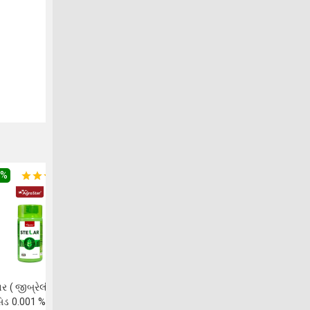
0
%
લર ( જીબ્રેલીક
ડ 0.001 %) 1