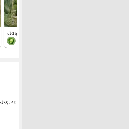
હીરા ફૂદાંની ઈયળ
ડીબીએમ (હીરા ફૂદાંની ઈયળ
કોબીજ
ફલાવર
ીંગણ, ચા: