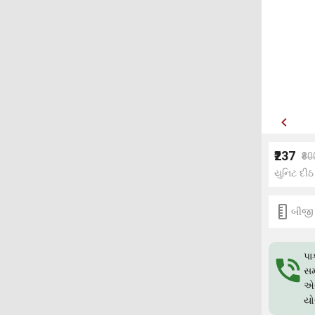
₹237
₹80
યુનિટ દીઠ
બીજી
પા
સમ
એગ
યો