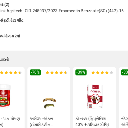
બર (2)
link Agritech : CIR-248937/2023-Emamectin Benzoate(SG) (442)-16
ેફ્ટી ડેટા શીટ
 ઉપયોગ કરવો
્પાદનો
-70
%
-39
%
-3
 - પાક પોષણ
અમેઝ -એક્સ
કોન્સ્ટા (ફિપ્રોનિલ
સ્ટે
મ)
(ઈમામેકટીન
40% + ઇમિડાકલોપ્રિડ
એસિ