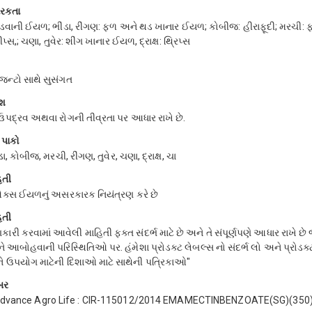
ારકતા
ંડવાની ઈયળ; ભીંડા, રીંગણ: ફળ અને થડ ખાનાર ઈયળ; કોબીજ: હીરાફૂદી; મરચી: 
્સ,; ચણા, તુવેર: શીંગ ખાનાર ઈયળ, દ્રાક્ષ: થ્રિપ્સ
જન્ટો સાથે સુસંગત
ાશ
ઉપદ્રવ અથવા રોગની તીવ્રતા પર આધાર રાખે છે.
 પાકો
ા, કોબીજ, મરચી, રીંગણ, તુવેર, ચણા, દ્રાક્ષ, ચા
િતી
્સ ઈયળનું અસરકારક નિયંત્રણ કરે છે
િતી
ારી કરવામાં આવેલી માહિતી ફક્ત સંદર્ભ માટે છે અને તે સંપૂર્ણપણે આધાર રાખે છ
ે આબોહવાની પરિસ્થિતિઓ પર. હંમેશા પ્રોડક્ટ લેબલ્સ નો સંદર્ભ લો અને પ્રોડક્ટ 
ે ઉપયોગ માટેની દિશાઓ માટે સાથેની પત્રિકાઓ"
બર
Advance Agro Life : CIR-115012/2014 EMAMECTINBENZOATE(SG)(350)