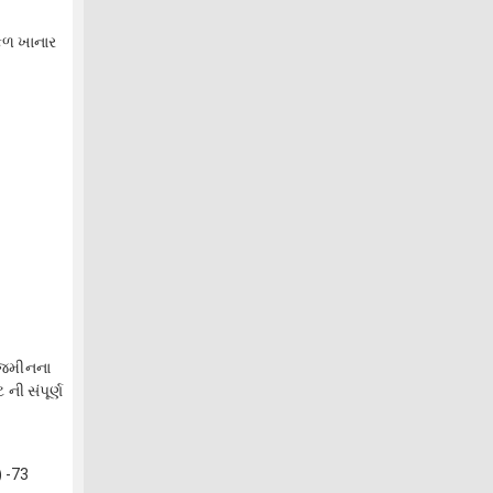
ફળ ખાનાર
ે જમીનના
ની સંપૂર્ણ
 -73