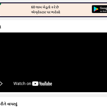
60 લાખ ખેડૂતો કરે છે
એગ્રોસ્ટાર પર ભરોસો
ો
 રીતે વાપરવું