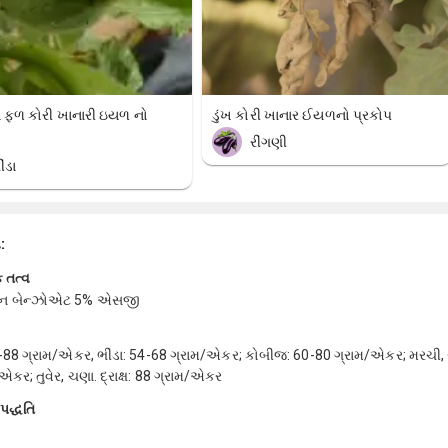
ે ફળ કોરી ખાનારી ઇયળ નો
ડુંખ કોરી ખાનાર ઈયળનો પ્રકોપ
રીંગણી
ીંડા
ા:
 તત્વ
ીન બેન્ઝોએટ 5% એસજી
-88 ગ્રામ/એકર, ભીંડા: 54-68 ગ્રામ/એકર; કોબીજ: 60-80 ગ્રામ/એકર; મરચી, ર
એકર; તુવેર, ચણા. દ્રાક્ષ: 88 ગ્રામ/એકર
પદ્ધતિ