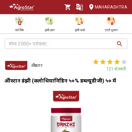
MAHARASHTRA
सर्व पिके
कृषी ज्ञान
कृषी चर्चा
एग्री दुकान
ॲग्रोस्टार
121
शेतकरी
ॲग्रोस्टार डंझी (क्लोथियानिडिन ५०% डब्ल्यूडीजी) ५० ग्रॅम