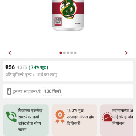
₹356
₹1375
(
74
%
सूट
)
प्रति युनिटचे मुल्य
सर्व कर लागू
दुसर्‍या साइजमध्ये:
100 मिली
पिकाच्या प्रत्येक
100% मूळ
हवामानाच्या अच
समस्येवर कृषी
उत्पादन मोफत होम
माहितीसह पीक
डॉक्टरांचा योग्य
डिलिव्हरी
नियोजन
सल्ला