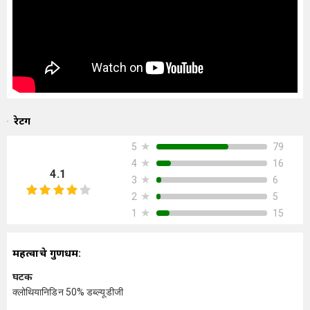
रेटिंग
★
79
5
★
16
4
4.1
★
6
3
★
5
2
★
15
1
महत्वाचे गुणधर्म:
घटक
क्लोथियानिडिन 50% डब्ल्यूडीजी