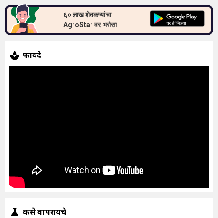
६० लाख शेतकऱ्यांचा
AgroStar वर भरोसा
फायदे
कसे वापरायचे