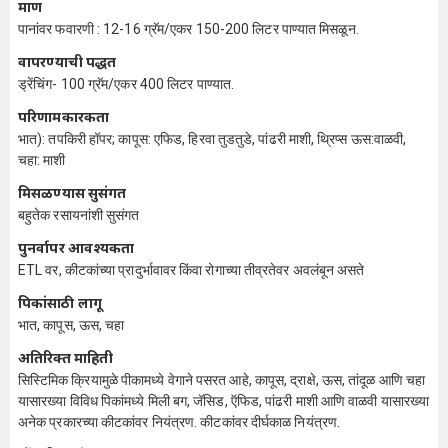
प्रमाण
पानांवर फवारणी : 12-16 ग्रॅम/एकर 150-200 लिटर पाण्यात मिसळून.
वापरण्याची पद्धत
ड्रेंचिंग- 100 ग्रॅम/एकर 400 लिटर पाण्यात.
परिणामकारकता
भात): तपकिरी हॉपर; कापूस: एफिड, हिरवा तुडतुडे, पांढरी माशी, थ्रिप्स ऊस:वाळवी,
चहा: माशी
मिसळण्यास सुसंगत
बहुतेक रसायनांशी सुसंगत
पुनर्वापर आवश्यकता
ETL वर, कीटकांच्या प्रादुर्भावावर किंवा रोगाच्या तीव्रतेवर अवलंबून असते
पिकांसाठी लागू
भात, कापूस, ऊस, चहा
अतिरिक्त माहिती
सिस्टिमिक क्रियामुळे पीकामध्ये वेगाने पसरत आहे, कापूस, द्राक्षे, ऊस, तांदूळ आणि चहा
यासारख्या विविध पिकांमध्ये मिली बग, जॅसिड, ऍफिड, पांढरी माशी आणि वाळवी यासारख्या
अनेक प्रकारच्या कीटकांवर नियंत्रण. कीटकांवर दीर्घकाळ नियंत्रण.