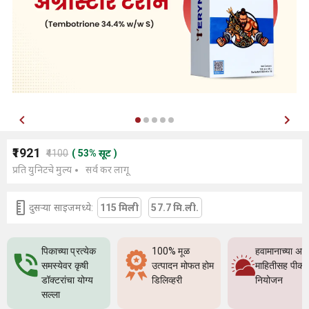
₹1921
₹4100
(
53
%
सूट
)
प्रति युनिटचे मुल्य
सर्व कर लागू
दुसर्‍या साइजमध्ये:
115 मिली
57.7 मि.ली.
पिकाच्या प्रत्येक
100% मूळ
हवामानाच्या अच
समस्येवर कृषी
उत्पादन मोफत होम
माहितीसह पीक
डॉक्टरांचा योग्य
डिलिव्हरी
नियोजन
सल्ला