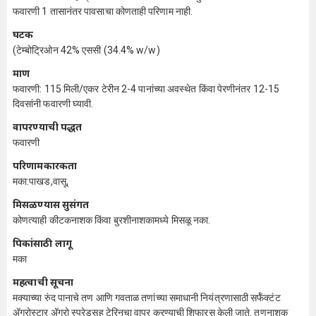
फवारणी 1 तासानंतर पावसाचा कोणताही परिणाम नाही.
घटक
(टेम्बोट्रिओन 42% एससी (34.4% w/w)
प्रमाण
फवारणी: 115 मिली/एकर टेरीन 2-4 पानांच्या अवस्थेत किंवा पेरणीनंतर 12-15
दिवसांनी फवारणी घ्यावी.
वापरण्याची पद्धत
फवारणी
परिणामकारकता
मका:पाखड,वासू,
मिसळण्यास सुसंगत
कोणत्याही कीटकनाशक किंवा बुरशीनाशकामध्ये मिसळू नका.
पिकांसाठी लागू
मका
महत्वाची सूचना
मक्याच्या रुंद पानाचे तण आणि गवताळ तणांच्या समाधानी नियंत्रणासाठी सर्फॅक्टंट
ॲग्रोस्टार ॲग्रो स्प्रेडसह टेरिनचा वापर करण्याची शिफारस केली जाते. तणनाशक