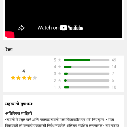
रेटिंग
★
49
5
★
14
4
4
★
7
3
★
5
2
★
10
1
महत्वाचे गुणधर्म:
अतिरिक्त माहिती
•तणांचे विस्तृत पाने आणि गवताळ तणांचे मका पिकामधील प्रभावी नियंत्रण. • मका
पिकासाठी कोणत्याही प्रकारची निर्बंध नसलेले अतिशय सुरक्षित तणनाशक • तणनाशक