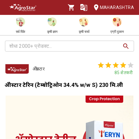
MAHARASHTRA
सर्व पिके
कृषी ज्ञान
कृषी चर्चा
एग्री दुकान
ॲग्रोस्टार
85
शेतकरी
ॲग्रोस्टार टेरिन (टेम्बोट्रिओन 34.4% w/w S) 230 मि.ली