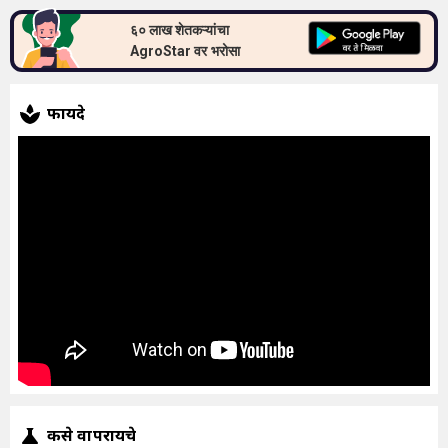
६० लाख शेतकऱ्यांचा
AgroStar वर भरोसा
फायदे
कसे वापरायचे