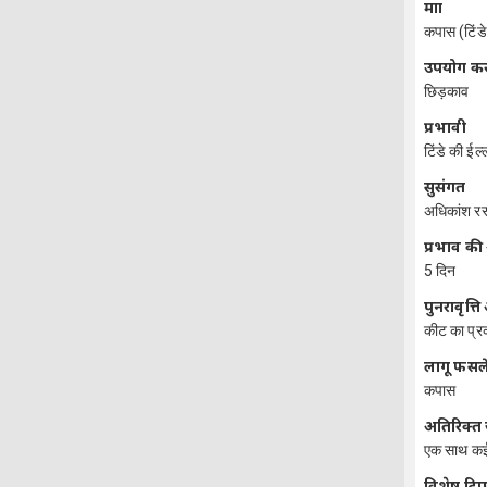
मात्रा
कपास (टिंड
उपयोग कर
छिड़काव
प्रभावी
टिंडे की ईल्ल
सुसंगत
अधिकांश रस
प्रभाव क
5 दिन
पुनरावृत्
कीट का प्रक
लागू फसले
कपास
अतिरिक्त
एक साथ कई 
विशेष टिप