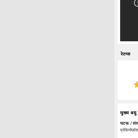
रेटिंग्स
मुख्य बिंदु:
घटक / स
प्रोफेनोफ