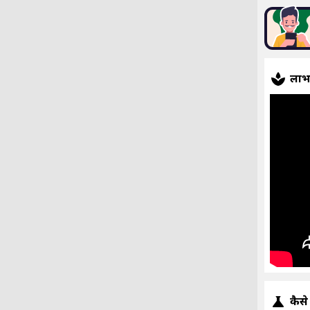
ला
कैसे