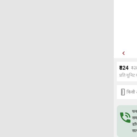
₹824
₹1
प्रति यूनिट 
किसी 
फस
समस
डॉ
सल