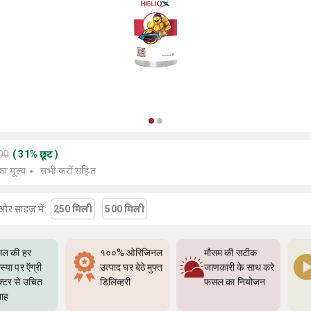
200
(
31
%
छूट
)
का मूल्य
सभी करों सहित
और साइज में:
250 मिली
500 मिली
ल की हर
१००% ओरिजिनल
मौसम की सटीक
्या पर ऍग्री
उत्पाद घर बेठे मुफ्त
जाणकारी के साथ करे
क्टर से उचित
डिलिव्हरी
फसल का नियोजन
ाह