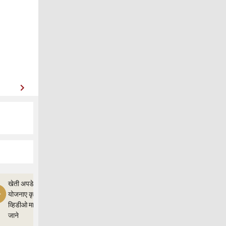
खेती अपडेत,और
योजनाए कृषी ज्ञान
व्हिडीओ माध्यम से
जाने