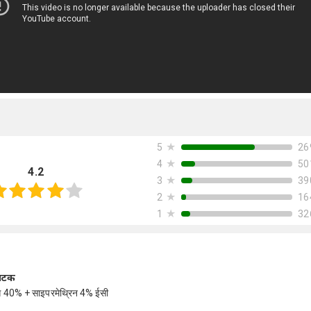
★
26
5
★
50
4
4.2
★
39
3
★
16
2
★
32
1
ंघटक
ोस 40% + साइपरमेथ्रिन 4% ईसी