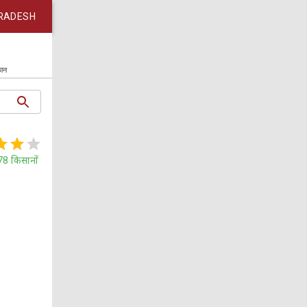
RADESH
कान
78
किसानों