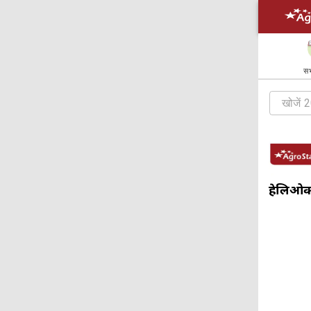
सभ
हेलिओक्