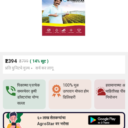
₹2394
₹2799
(
14
%
सूट
)
प्रति युनिटचे मुल्य
सर्व कर लागू
पिकाच्या प्रत्येक
100% मूळ
हवामानाच्या अच
समस्येवर कृषी
उत्पादन मोफत होम
माहितीसह पीक
डॉक्टरांचा योग्य
डिलिव्हरी
नियोजन
सल्ला
६० लाख शेतकऱ्यांचा
AgroStar वर भरोसा