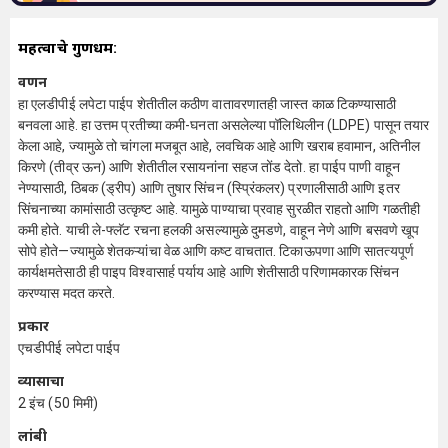
महत्वाचे गुणधर्म:
वर्णन
हा एलडीपीई लपेटा पाईप शेतीतील कठीण वातावरणातही जास्त काळ टिकण्यासाठी
बनवला आहे. हा उत्तम प्रतीच्या कमी-घनता असलेल्या पॉलिथिलीन (LDPE) पासून तयार
केला आहे, ज्यामुळे तो चांगला मजबूत आहे, लवचिक आहे आणि खराब हवामान, अतिनील
किरणे (तीव्र ऊन) आणि शेतीतील रसायनांना सहज तोंड देतो. हा पाईप पाणी वाहून
नेण्यासाठी, ठिबक (ड्रीप) आणि तुषार सिंचन (स्प्रिंकलर) प्रणालीसाठी आणि इतर
सिंचनाच्या कामांसाठी उत्कृष्ट आहे. यामुळे पाण्याचा प्रवाह सुरळीत राहतो आणि गळतीही
कमी होते. याची ले-फ्लॅट रचना हलकी असल्यामुळे दुमडणे, वाहून नेणे आणि बसवणे खूप
सोपे होते—ज्यामुळे शेतकऱ्यांचा वेळ आणि कष्ट वाचतात. टिकाऊपणा आणि सातत्यपूर्ण
कार्यक्षमतेसाठी ही पाइप विश्वासार्ह पर्याय आहे आणि शेतीसाठी परिणामकारक सिंचन
करण्यास मदत करते.
प्रकार
एचडीपीई लपेटा पाईप
व्यासाचा
2 इंच (50 मिमी)
लांबी