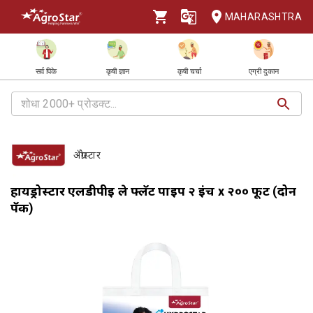
MAHARASHTRA
सर्व पिके
कृषी ज्ञान
कृषी चर्चा
एग्री दुकान
ॲग्रोस्टार
हायड्रोस्टार एलडीपीई ले फ्लॅट पाईप २ इंच x २०० फूट (दोन
पॅक)