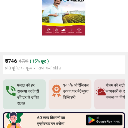
₹5746
₹6799
(
15
%
छूट
)
प्रति यूनिट का मूल्य
सभी करों सहित
फसल की हर
१००% ओरिजिनल
मौसम की सटीक
समस्या पर ऍग्री
उत्पाद घर बेठे मुफ्त
जाणकारी के सा
डॉक्टर से उचित
डिलिव्हरी
फसल का नियो
सलाह
60 लाख किसानों का
एग्रोस्टार पर भरोसा