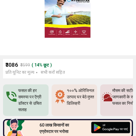
₹3086
₹3599
(
14
%
छूट
)
प्रति यूनिट का मूल्य
सभी करों सहित
फसल की हर
१००% ओरिजिनल
मौसम की सटीक
समस्या पर ऍग्री
उत्पाद घर बेठे मुफ्त
जाणकारी के सा
डॉक्टर से उचित
डिलिव्हरी
फसल का नियो
सलाह
60 लाख किसानों का
एग्रोस्टार पर भरोसा