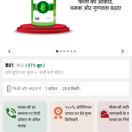
₹381
₹600
(
37
%
छूट
)
प्रति यूनिट का मूल्य
सभी करों सहित
किसी और साइज में:
1 लीटर
250 मिली
फसल की हर
१००% ओरिजिनल
मौसम की सटीक
समस्या पर ऍग्री
उत्पाद घर बेठे मुफ्त
जाणकारी के सा
डॉक्टर से उचित
डिलिव्हरी
फसल का नियो
सलाह