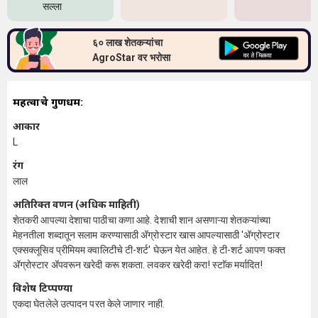
सल्ला
६० लाख शेतकऱ्यांचा
AgroStar वर भरोसा
महत्वाचे गुणधर्म:
आकार
L
रंग
लाल
अतिरिक्त वर्णन (अधिक माहिती)
शेतकरी आपल्या देशाचा पाठीचा कणा आहे. देशाची शान असणाऱ्या शेतकऱ्यांच्या
मेहनतीला शब्दातून सलाम करण्यासाठी अ‍ॅग्रोस्टार खास आपल्यासाठी 'अ‍ॅग्रोस्टार
एक्सक्लूसिव प्रीमियम क्वालिटीचे टी-शर्ट' घेऊन येत आहेत. हे टी-शर्ट आपण फक्त
अ‍ॅग्रोस्टार अ‍ॅपवरून खरेदी करू शकता. लवकर खरेदी करा! स्टाॅक मर्यादित!
विशेष टिप्पण्या
एकदा घेतलेले उत्पादन परत केले जाणार नाही.