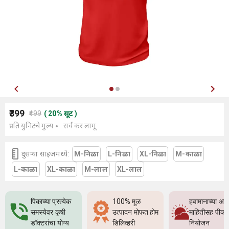
₹399
₹499
(
20
%
सूट
)
प्रति युनिटचे मुल्य
सर्व कर लागू
दुसर्‍या साइजमध्ये:
M-निळा
L-निळा
XL-निळा
M-काळा
L-काळा
XL-काळा
M-लाल
XL-लाल
पिकाच्या प्रत्येक
100% मूळ
हवामानाच्या अच
समस्येवर कृषी
उत्पादन मोफत होम
माहितीसह पीक
डॉक्टरांचा योग्य
डिलिव्हरी
नियोजन