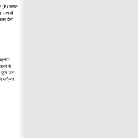
यम (K) फसल
ै। साथ ही
वार दोनों
ज़हरीली
ालने से
ैं, फूल-फल
को सक्रिय