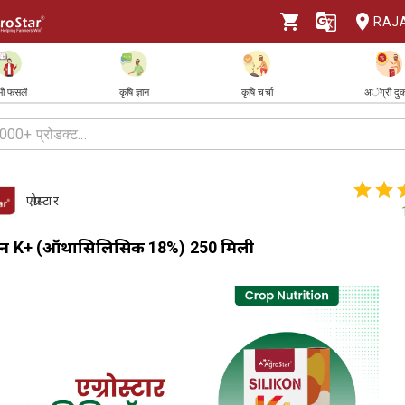
RAJ
ी फसलें
कृषि ज्ञान
कृषि चर्चा
अॅग्री दु
एग्रोस्टार
न K+ (ऑर्थोसिलिसिक 18%) 250 मिली