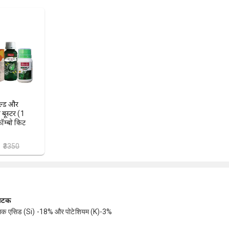
ील्ड और
 बूस्टर (1
ॉम्बो किट
₹3350
ंघटक
सिक एसिड (Si) -18% और पोटेशियम (K)-3%