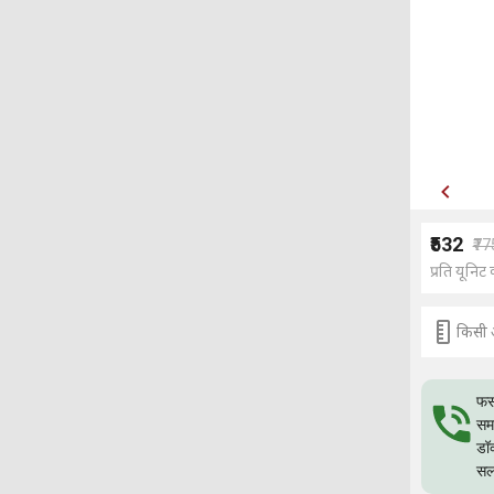
₹532
₹77
प्रति यूनिट 
किसी 
फस
समस
डॉ
सल