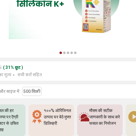
5
(
31
%
छूट
)
का मूल्य
सभी करों सहित
और साइज में:
500 मिली
ल की हर
१००% ओरिजिनल
मौसम की सटीक
्या पर ऍग्री
उत्पाद घर बेठे मुफ्त
जाणकारी के साथ करे
क्टर से उचित
डिलिव्हरी
फसल का नियोजन
ाह