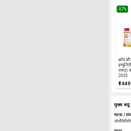
-
57
%
क्रॉप श
इम्युनिटी
एकड़) क
2025
₹1449
मुख्य बिंदु:
घटक / स
ऑर्थोसिलि
लाभ