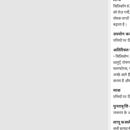
सिलिकॉन K
को तेज़ गर्
पोषक तत्वों
बढ़ाता है।
उपयोग करन
पत्तियों पर 
अतिरिक्त
• सिलिकोन K+
धातुएँ, पोष
फास्फोरस, प
अच्छे आते ह
करता है और
मात्रा
पत्तियों प
पुनरावृत्
जरूरत के अ
लागू फसले
सभी बागवान