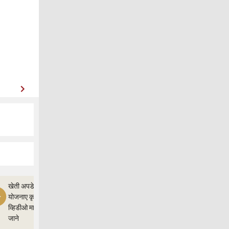
खेती अपडेत,और
योजनाए कृषी ज्ञान
व्हिडीओ माध्यम से
जाने