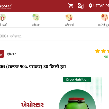
UTTAR P
ी फसलें
कृषि ज्ञान
कृषि चर्चा
अॅग्री दु
एग्रोस्टार
90
0G (सल्फर 90% पाउडर) 30 किलो ड्रम