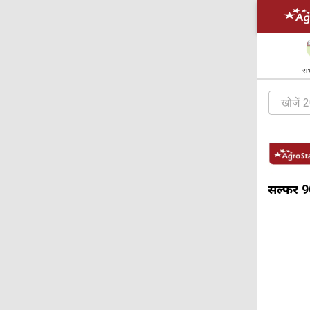
सभ
सल्फर 9