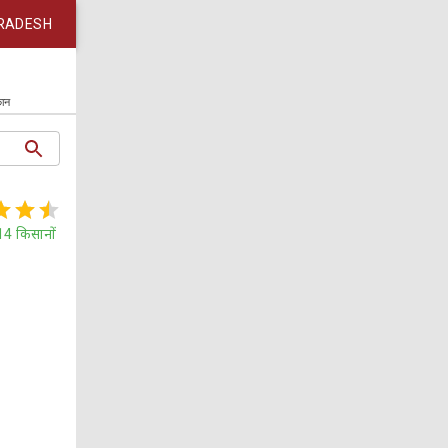
RADESH
कान
14
किसानों