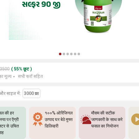
13500
(
55
%
छूट
)
का मूल्य
सभी करों सहित
और साइज में:
3000 ग्राम
ल की हर
१००% ओरिजिनल
मौसम की सटीक
्या पर ऍग्री
उत्पाद घर बेठे मुफ्त
जाणकारी के साथ करे
क्टर से उचित
डिलिव्हरी
फसल का नियोजन
ाह