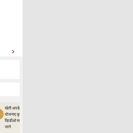
खेती अपडेत,और
योजनाए कृषी ज्ञान
व्हिडीओ माध्यम से
जाने