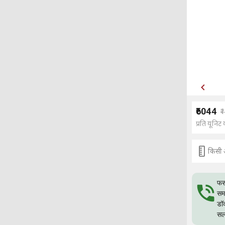
₹6044
₹
प्रति यूनिट 
किसी 
फस
समस
डॉ
सल