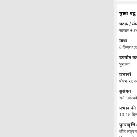
मुख्य बिंदु:
घटक / स
सल्फर 90
मात्रा
6 किग्रा/
उपयोग कर
भुरकाव
प्रभावी
पोषण-सल्फर
सुसंगत
सभी उर्वरको
प्रभाव क
10-15 दि
पुनरावृत्
कीट संक्रम