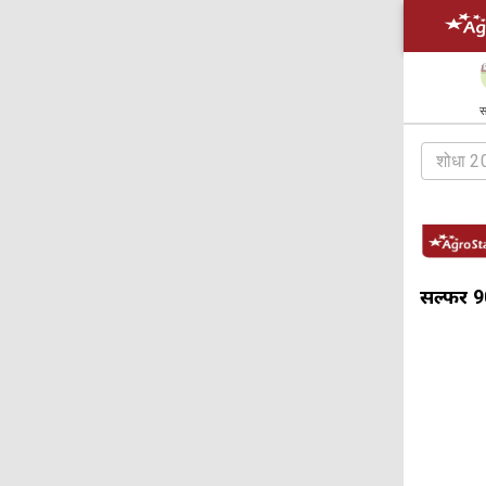
स
सल्फर 90