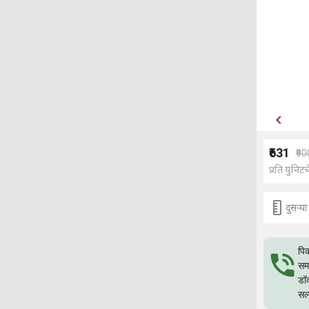
₹631
₹90
प्रति युनिटच
दुसर्‍
पिक
समस
डॉक
सल