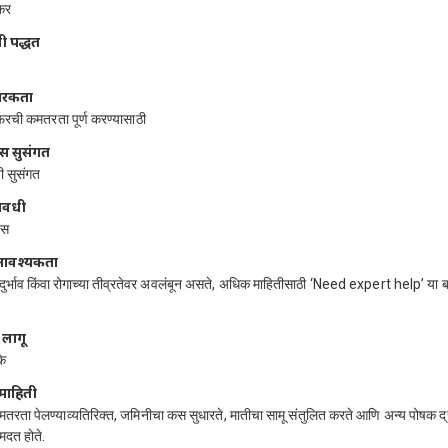
एकर
ी पद्धत
ारकता
फरची कमतरता पूर्ण करण्यासाठी
स सुसंगत
ी सुसंगत
लावधी
वस
र आवश्यकता
ादुर्भाव किंवा रोगाच्या तीव्रतेवर अवलंबून असते, अधिक माहितीसाठी ‘Need expert help’ या 
 लागू
े
माहिती
रता पेलण्याव्यतिरिक्त, जमिनीचा कस सुधारते, मातीचा सामू संतुलित करते आणि अन्य पोषक द्र
मदत होते.