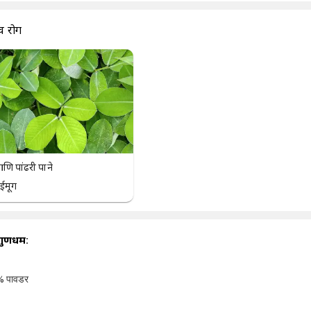
व रोग
ि पांढरी पाने
ुईमूग
गुणधर्म:
% पावडर