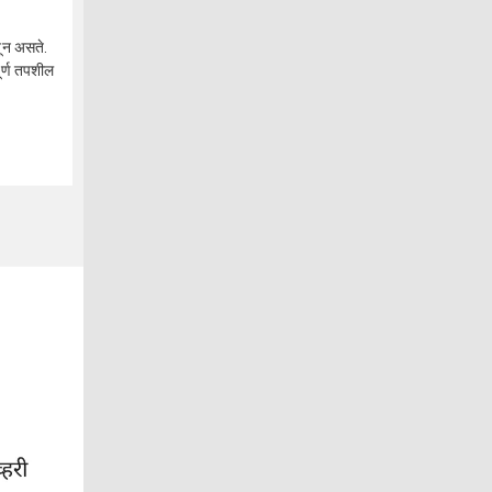
बून असते.
ूर्ण तपशील