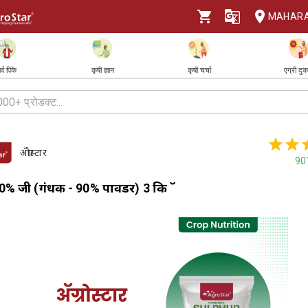
MAHAR
र्व पिके
कृषी ज्ञान
कृषी चर्चा
एग्री दु
ॲग्रोस्टार
90
% जी (गंधक - 90% पावडर) 3 किग्रॅ