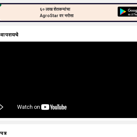
६० लाख शेतकऱ्यांचा
AgroStar वर भरोसा
 वापरायचे
ापत्र