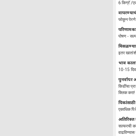
6 किग्रॅ /
वापरण्याच
फोकून पेरणे
परिणामक
पोषण - सल्
मिसळण्या
इतर खातांश
प्रभाव का
10-15 दि
पुनर्वाप
किडींचा प्र
क्लिक करा!
पिकांसाठी
एकाधिक पिक
अतिरिक्त 
सल्फरची कमत
वाढविण्यास 