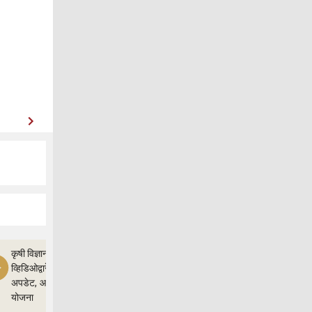
कृषी विज्ञान
व्हिडिओद्वारे शेतीचे
अपडेट, आणि
योजना