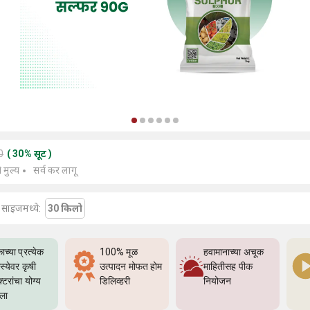
0
(
30
%
सूट
)
े मुल्य
सर्व कर लागू
या साइजमध्ये:
30 किलो
ाच्या प्रत्येक
100% मूळ
हवामानाच्या अचूक
्येवर कृषी
उत्पादन मोफत होम
माहितीसह पीक
्टरांचा योग्य
डिलिव्हरी
नियोजन
्ला