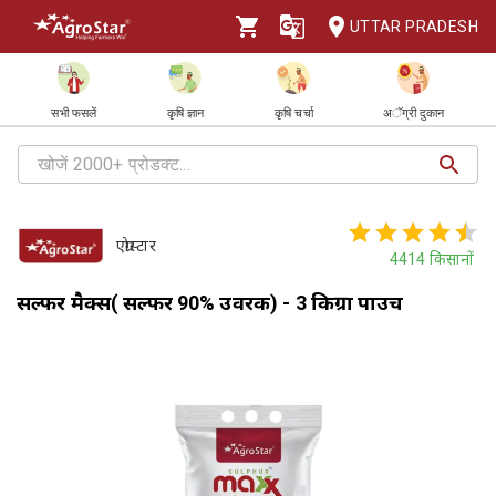
UTTAR PRADESH
सभी फसलें
कृषि ज्ञान
कृषि चर्चा
अॅग्री दुकान
एग्रोस्टार
4414
किसानों
सल्फर मैक्स( सल्फर 90% उर्वरक) - 3 किग्रा पाउच