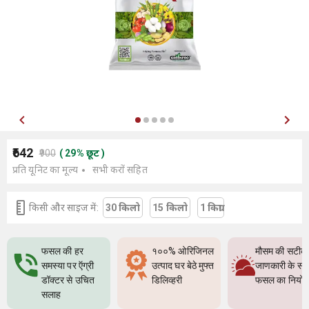
₹642
₹900
(
29
%
छूट
)
प्रति यूनिट का मूल्य
सभी करों सहित
किसी और साइज में:
30 किलो
15 किलो
1 किग्रा
फसल की हर
१००% ओरिजिनल
मौसम की सटीक
समस्या पर ऍग्री
उत्पाद घर बेठे मुफ्त
जाणकारी के सा
डॉक्टर से उचित
डिलिव्हरी
फसल का नियो
सलाह