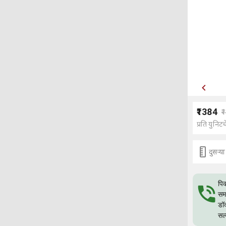
₹1384
₹
प्रति युनिटच
दुसर्‍
पिक
समस
डॉक
सल