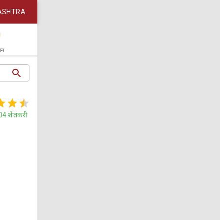
ASHTRA
कान
04
शेतकरी