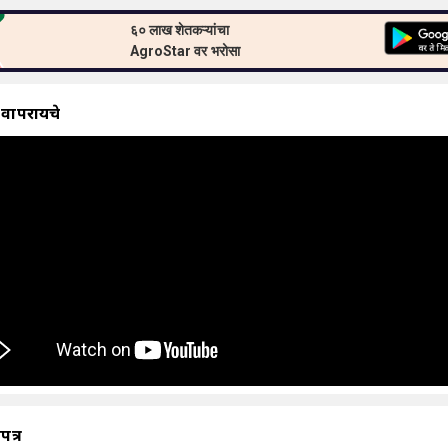
६० लाख शेतकऱ्यांचा
AgroStar वर भरोसा
 वापरायचे
ापत्र