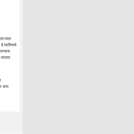
्यास मदत
े मातीमध्ये
करण्यास
े जातात
ा
पर करा.