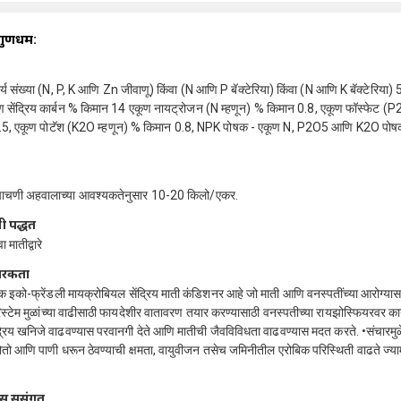
गुणधर्म:
र्य संख्या (N, P, K आणि Zn जीवाणू) किंवा (N आणि P बॅक्टेरिया) किंवा (N आणि K बॅक्टेरिया) 
 सेंद्रिय कार्बन % किमान 14 एकूण नायट्रोजन (N म्हणून) % किमान 0.8, एकूण फॉस्फेट (P
.5, एकूण पोटॅश (K2O म्हणून) % किमान 0.8, NPK पोषक - एकूण N, P2O5 आणि K2O पोष
चाचणी अहवालाच्या आवश्यकतेनुसार 10-20 किलो/एकर.
ी पद्धत
 मातीद्वारे
ारकता
क इको-फ्रेंडली मायक्रोबियल सेंद्रिय माती कंडिशनर आहे जो माती आणि वनस्पतींच्या आरोग्या
मेरिस्टेम मुळांच्या वाढीसाठी फायदेशीर वातावरण तयार करण्यासाठी वनस्पतीच्या रायझोस्फियरवर कार
ंद्रिय खनिजे वाढवण्यास परवानगी देते आणि मातीची जैवविविधता वाढवण्यास मदत करते. •संचारमुळ
ोतो आणि पाणी धरून ठेवण्याची क्षमता, वायुवीजन तसेच जमिनीतील एरोबिक परिस्थिती वाढते ज्य
स सुसंगत