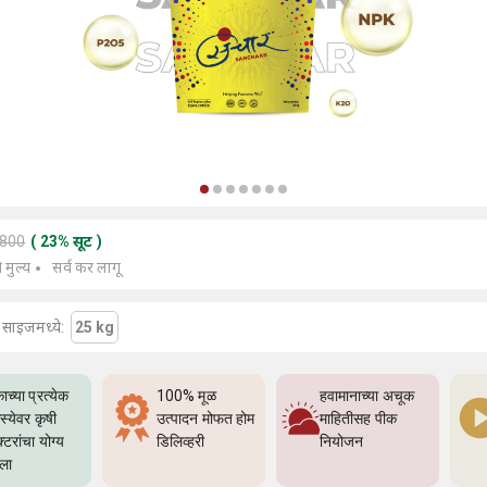
1800
(
23
%
सूट
)
े मुल्य
सर्व कर लागू
या साइजमध्ये:
25 kg
ाच्या प्रत्येक
100% मूळ
हवामानाच्या अचूक
्येवर कृषी
उत्पादन मोफत होम
माहितीसह पीक
्टरांचा योग्य
डिलिव्हरी
नियोजन
्ला