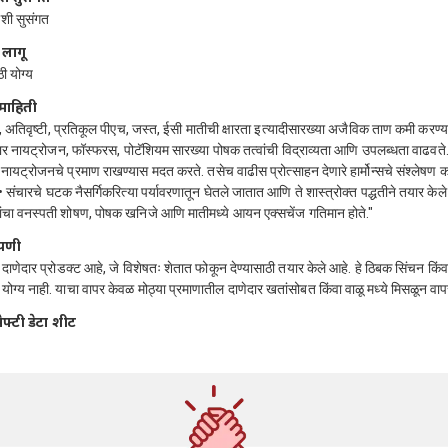
ाशी सुसंगत
 लागू
ठी योग्य
माहिती
ाळ, अतिवृष्टी, प्रतिकूल पीएच, जस्त, ईसी मातीची क्षारता इत्यादीसारख्या अजैविक ताण कमी करण
ार नायट्रोजन, फॉस्फरस, पोटॅशियम सारख्या पोषक तत्वांची विद्राव्यता आणि उपलब्धता वाढवते. ह
नायट्रोजनचे प्रमाण राखण्यास मदत करते. तसेच वाढीस प्रोत्साहन देणारे हार्मोन्सचे संश्लेषण 
 संचारचे घटक नैसर्गिकरित्या पर्यावरणातून घेतले जातात आणि ते शास्त्रोक्त पद्धतीने तयार केल
तांचा वनस्पती शोषण, पोषक खनिजे आणि मातीमध्ये आयन एक्सचेंज गतिमान होते."
्पणी
 दाणेदार प्रोडक्ट आहे, जे विशेषतः शेतात फोकून देण्यासाठी तयार केले आहे. हे ठिबक सिंचन किंव
ठी योग्य नाही. याचा वापर केवळ मोठ्या प्रमाणातील दाणेदार खतांसोबत किंवा वाळू मध्ये मिसळून वा
ेफ्टी डेटा शीट