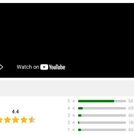
★
54
5
★
69
4
4.4
★
46
3
★
18
2
★
44
1