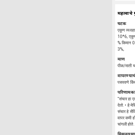
महत्वाचे 
घटक
एकूण व्यवहा
10*6, एकूण
% किमान 0
3%,
प्रमाण
पीक/माती 
वापरण्याच
पसरवणे किंवा
परिणामक
"संचार हा ए
देतो. • हे 
संचार हे से
वापर कमी ह
चांगली होते.
मिसळण्या