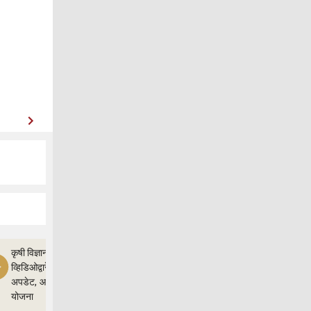
कृषी विज्ञान
व्हिडिओद्वारे शेतीचे
अपडेट, आणि
योजना