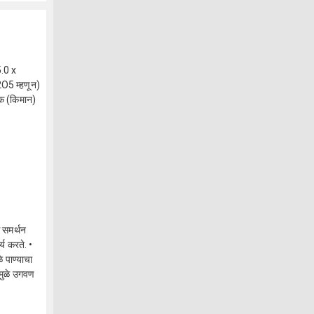
5.0 x
2O5 म्हणून)
क (किमान)
स समर्थन
्य करते. •
े पाण्याचा
ामुळे उगवण