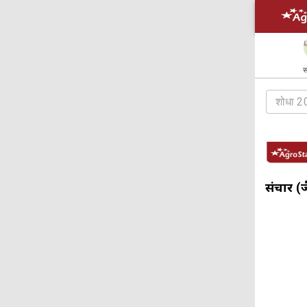
स
संचार (ज