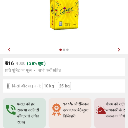
₹616
₹1000
(
38
%
छूट
)
प्रति यूनिट का मूल्य
सभी करों सहित
किसी और साइज में:
10 kg
25 kg
फसल की हर
१००% ओरिजिनल
मौसम की सटीक
समस्या पर ऍग्री
उत्पाद घर बेठे मुफ्त
जाणकारी के सा
डॉक्टर से उचित
डिलिव्हरी
फसल का नियो
सलाह