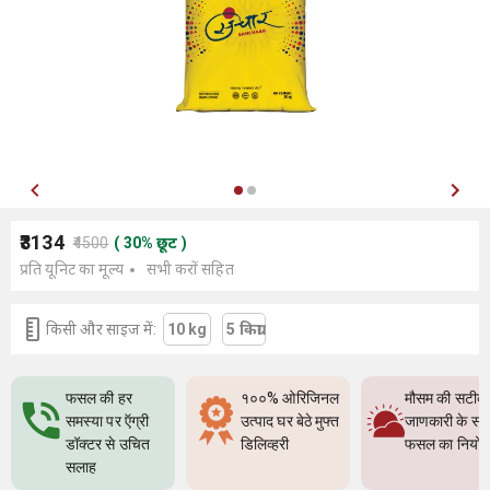
₹3134
₹4500
(
30
%
छूट
)
प्रति यूनिट का मूल्य
सभी करों सहित
किसी और साइज में:
10 kg
5 किग्रा
फसल की हर
१००% ओरिजिनल
मौसम की सटीक
समस्या पर ऍग्री
उत्पाद घर बेठे मुफ्त
जाणकारी के सा
डॉक्टर से उचित
डिलिव्हरी
फसल का नियो
सलाह