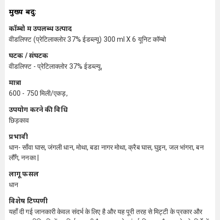
मुख्य बिंदु:
कॉम्बो में उपलब्ध उत्पाद
वीडलिफ्ट (प्रेटिलाक्लोर 37% ईडब्ल्यू) 300 ml X 6 यूनिट कॉम्बो
घटक / संघटक
वीडलिफ्ट - प्रेटिलाक्लोर 37% ईडब्ल्यू,
मात्रा
600 - 750 मिली/एकड़,
उपयोग करने की विधि
छिड़काव
प्रभावी
धान- साँवा घास, जंगली धान, मोथा, बडा नागर मोथा, क्रैब घास, घुइन, जल भांगरा, बन
लौँग, ननका |
लागू फसलें
धान
विशेष टिप्पणी
यहाँ दी गई जानकारी केवल संदर्भ के लिए है और यह पूरी तरह से मिट्टी के प्रकार और