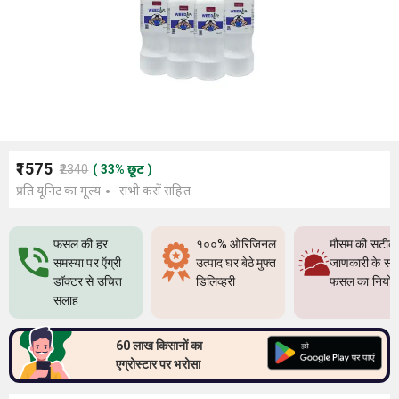
₹1575
₹2340
(
33
%
छूट
)
प्रति यूनिट का मूल्य
सभी करों सहित
फसल की हर
१००% ओरिजिनल
मौसम की सटीक
समस्या पर ऍग्री
उत्पाद घर बेठे मुफ्त
जाणकारी के सा
डॉक्टर से उचित
डिलिव्हरी
फसल का नियो
सलाह
60 लाख किसानों का
एग्रोस्टार पर भरोसा