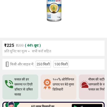
₹1225
₹2200
(
44
%
छूट
)
प्रति यूनिट का मूल्य
सभी करों सहित
किसी और साइज में:
250 मिली
100 मिली
फसल की हर
१००% ओरिजिनल
मौसम की सटीक
समस्या पर ऍग्री
उत्पाद घर बेठे मुफ्त
जाणकारी के सा
डॉक्टर से उचित
डिलिव्हरी
फसल का नियो
सलाह
60 लाख किसानों का