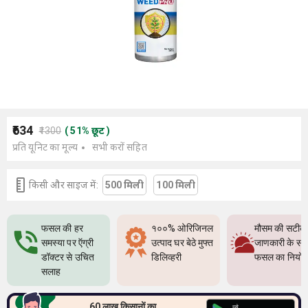
₹634
₹1300
(
51
%
छूट
)
प्रति यूनिट का मूल्य
सभी करों सहित
किसी और साइज में:
500 मिली
100 मिली
फसल की हर
१००% ओरिजिनल
मौसम की सटीक
समस्या पर ऍग्री
उत्पाद घर बेठे मुफ्त
जाणकारी के सा
डॉक्टर से उचित
डिलिव्हरी
फसल का नियो
सलाह
60 लाख किसानों का