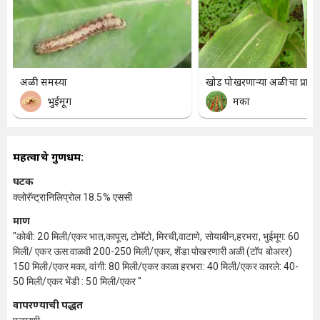
अळी समस्या
खोड पोखरणाऱ्या अळीचा प्रादुर्
भुईमूग
मका
महत्वाचे गुणधर्म:
घटक
क्लोरॅन्ट्रानिलिप्रोल 18.5% एससी
प्रमाण
"कोबी: 20 मिली/एकर भात,कापूस, टोमॅटो, मिरची,वाटाणे, सोयाबीन,हरभरा, भुईमूग: 60
मिली/ एकर ऊस:वाळवी 200-250 मिली/एकर, शेंडा पोखरणारी अळी (टॉप बोअरर)
150 मिली/एकर मका, वांगी: 80 मिली/एकर काळा हरभरा: 40 मिली/एकर कारले: 40-
50 मिली/एकर भेंडी : 50 मिली/एकर "
वापरण्याची पद्धत