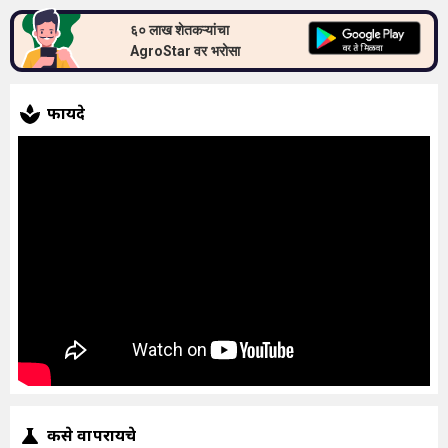
६० लाख शेतकऱ्यांचा
AgroStar वर भरोसा
फायदे
कसे वापरायचे