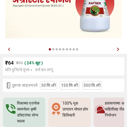
₹764
₹999
(
24
%
सूट
)
प्रति युनिटचे मुल्य
सर्व कर लागू
दुसर्‍या साइजमध्ये:
30 मि.ली
150 मि.ली
300 मि.ली
पिकाच्या प्रत्येक
100% मूळ
हवामानाच्या अच
समस्येवर कृषी
उत्पादन मोफत होम
माहितीसह पीक
डॉक्टरांचा योग्य
डिलिव्हरी
नियोजन
सल्ला