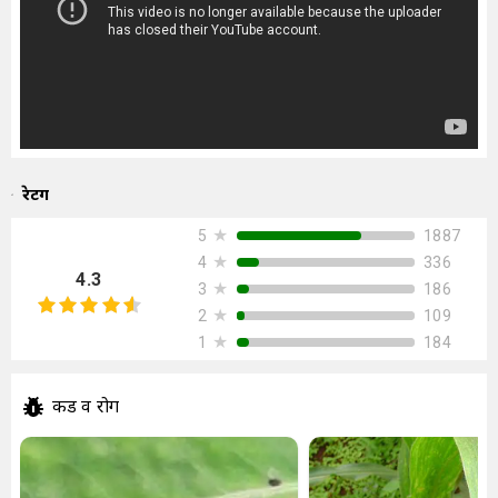
रेटिंग
★
1887
5
★
336
4
4.3
★
186
3
★
109
2
★
184
1
कीड व रोग