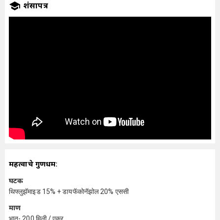
प्रशंसापत्र
महत्वाचे गुणधर्म:
घटक
थिफ्लुझॅमाइड 15% + डायफॅकोनॅझोल 20% एससी
प्रमाण
भात- 200 मिली / एकर