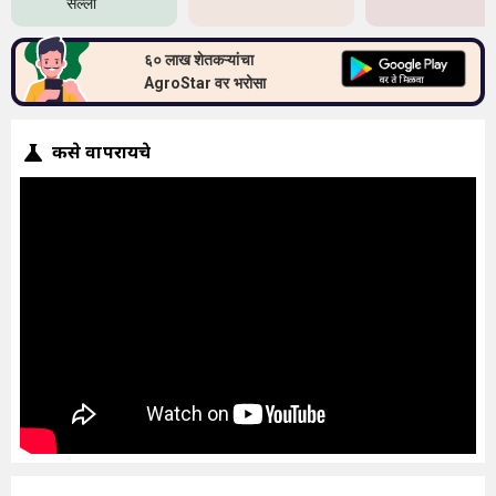
सल्ला
६० लाख शेतकऱ्यांचा
AgroStar वर भरोसा
कसे वापरायचे