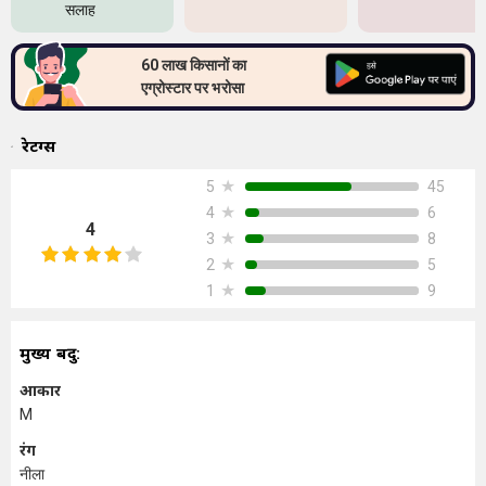
सलाह
60 लाख किसानों का
एग्रोस्टार पर भरोसा
रेटिंग्स
★
45
5
★
6
4
4
★
8
3
★
5
2
★
9
1
मुख्य बिंदु:
आकार
M
रंग
नीला