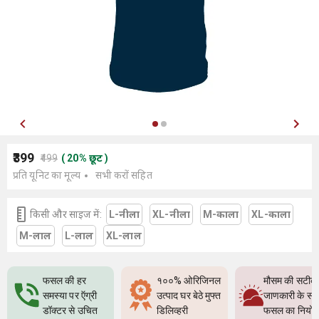
₹399
₹499
(
20
%
छूट
)
प्रति यूनिट का मूल्य
सभी करों सहित
किसी और साइज में:
L-नीला
XL-नीला
M-काला
XL-काला
M-लाल
L-लाल
XL-लाल
फसल की हर
१००% ओरिजिनल
मौसम की सटीक
समस्या पर ऍग्री
उत्पाद घर बेठे मुफ्त
जाणकारी के सा
डॉक्टर से उचित
डिलिव्हरी
फसल का नियो