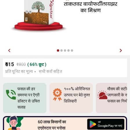
₹615
₹1800
(
66
%
छूट
)
प्रति यूनिट का मूल्य
सभी करों सहित
फसल की हर
१००% ओरिजिनल
मौसम की सटीक
समस्या पर ऍग्री
उत्पाद घर बेठे मुफ्त
जाणकारी के सा
डॉक्टर से उचित
डिलिव्हरी
फसल का नियो
सलाह
60 लाख किसानों का
एग्रोस्टार पर भरोसा