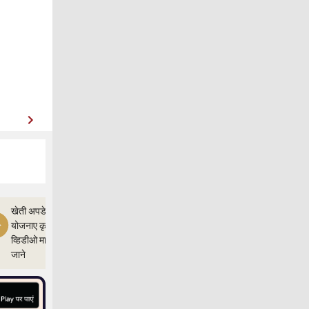
खेती अपडेत,और
योजनाए कृषी ज्ञान
व्हिडीओ माध्यम से
जाने