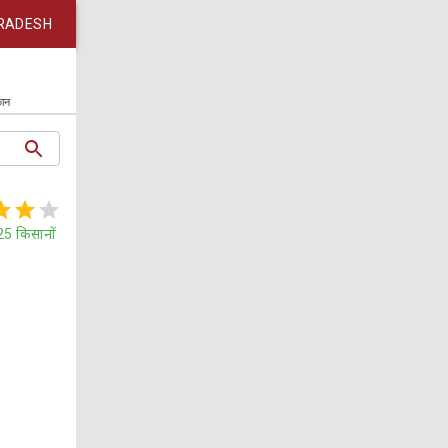
RADESH
कान
25
किसानों