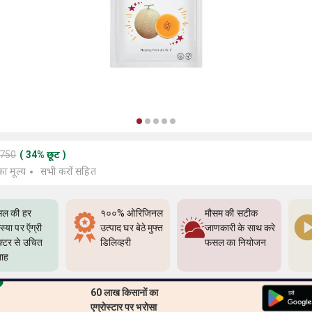
1750
(
34
%
छूट
)
का मूल्य
सभी करों सहित
ल की हर
१००% ओरिजिनल
मौसम की सटीक
्या पर ऍग्री
उत्पाद घर बेठे मुफ्त
जाणकारी के साथ करे
क्टर से उचित
डिलिव्हरी
फसल का नियोजन
ाह
60 लाख किसानों का
एग्रोस्टार पर भरोसा