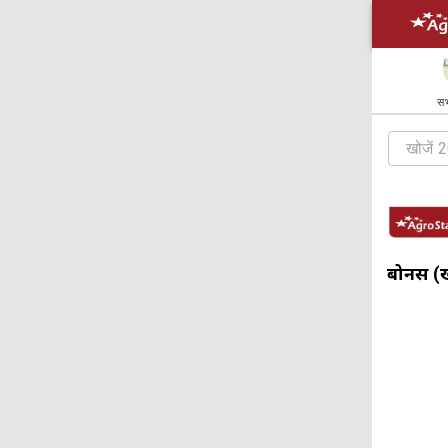
सभ
बोनस (खर