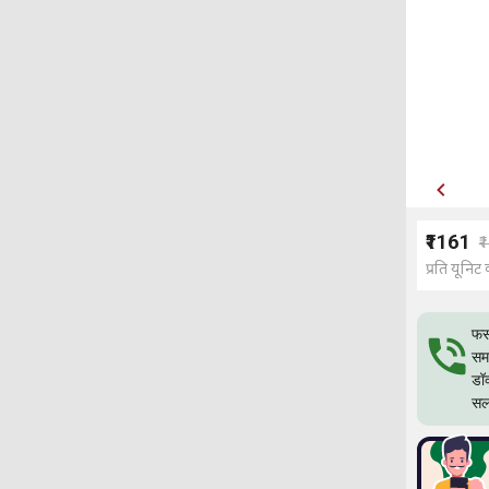
₹1161
₹
प्रति यूनिट 
फस
समस
डॉ
सल