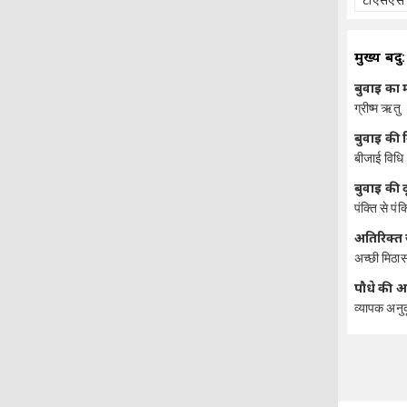
टीएसएस
मुख्य बिंदु:
बुवाई का
ग्रीष्म ऋतु
बुवाई की 
बीजाई विधि
बुवाई की द
पंक्ति से पं
अतिरिक्त
अच्छी मिठा
पौधे की 
व्यापक अनु