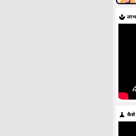
ला
कैसे