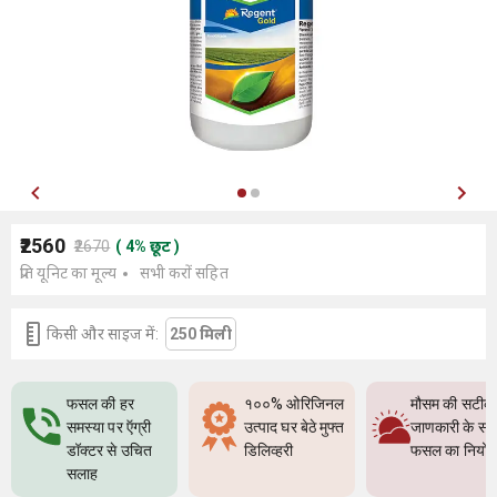
₹2560
₹2670
(
4
%
छूट
)
प्रति यूनिट का मूल्य
सभी करों सहित
किसी और साइज में:
250 मिली
फसल की हर
१००% ओरिजिनल
मौसम की सटीक
समस्या पर ऍग्री
उत्पाद घर बेठे मुफ्त
जाणकारी के सा
डॉक्टर से उचित
डिलिव्हरी
फसल का नियो
सलाह