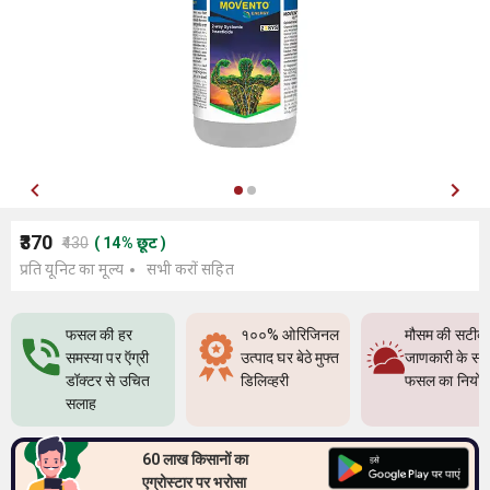
₹370
₹430
(
14
%
छूट
)
प्रति यूनिट का मूल्य
सभी करों सहित
फसल की हर
१००% ओरिजिनल
मौसम की सटीक
समस्या पर ऍग्री
उत्पाद घर बेठे मुफ्त
जाणकारी के सा
डॉक्टर से उचित
डिलिव्हरी
फसल का नियो
सलाह
60 लाख किसानों का
एग्रोस्टार पर भरोसा