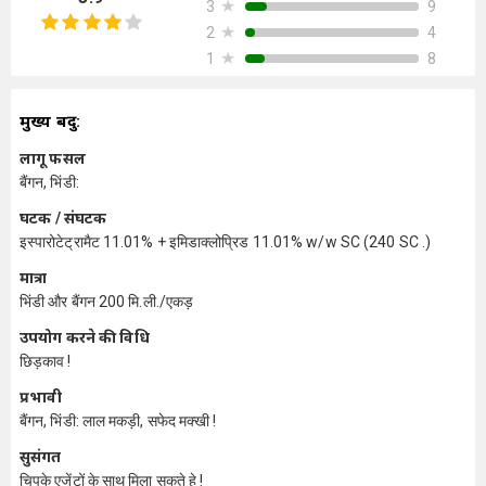
★
9
3
★
4
2
★
8
1
मुख्य बिंदु:
लागू फसलें
बैंगन, भिंडी:
घटक / संघटक
इस्पारोटेट्रामैट 11.01% + इमिडाक्लोप्रिड 11.01% w/w SC (240 SC .)
मात्रा
भिंडी और बैंगन 200 मि.ली./एकड़
उपयोग करने की विधि
छिड़काव !
प्रभावी
बैंगन, भिंडी: लाल मकड़ी, सफेद मक्खी !
सुसंगत
चिपके एजेंटों के साथ मिला सकते हे !