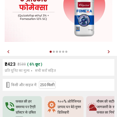
₹2423
₹2588
(
6
%
छूट
)
प्रति यूनिट का मूल्य
सभी करों सहित
किसी और साइज में:
250 मिली
फसल की हर
१००% ओरिजिनल
मौसम की सटीक
समस्या पर ऍग्री
उत्पाद घर बेठे मुफ्त
जाणकारी के सा
डॉक्टर से उचित
डिलिव्हरी
फसल का नियो