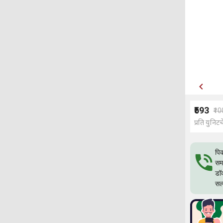
₹593
₹1
प्रति युनिटच
पिक
समस
डॉक
सल