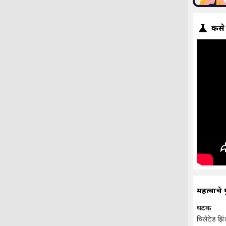
कसे
महत्वाचे 
घटक
चिलेटेड झि