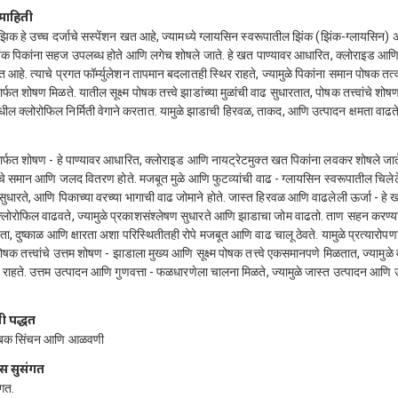
माहिती
बोझिक हे उच्च दर्जाचे सस्पेंशन खत आहे, ज्यामध्ये ग्लायसिन स्वरूपातील झिंक (झिंक-ग्लायसिन) 
िंक पिकांना सहज उपलब्ध होते आणि लगेच शोषले जाते. हे खत पाण्यावर आधारित, क्लोराइड आण
्त आहे. त्याचे प्रगत फॉर्म्युलेशन तापमान बदलातही स्थिर राहते, ज्यामुळे पिकांना समान पोषक त
र्फत शोषण मिळते. यातील सूक्ष्म पोषक तत्त्वे झाडांच्या मुळांची वाढ सुधारतात, पोषक तत्त्वांचे श
ील क्लोरोफिल निर्मिती वेगाने करतात. यामुळे झाडाची हिरवळ, ताकद, आणि उत्पादन क्षमता वाढते
र्फत शोषण - हे पाण्यावर आधारित, क्लोराइड आणि नायट्रेटमुक्त खत पिकांना लवकर शोषले जाते
ांचे समान आणि जलद वितरण होते. मजबूत मुळे आणि फुटव्यांची वाढ - ग्लायसिन स्वरूपातील चिले
 सुधारते, आणि पिकाच्या वरच्या भागाची वाढ जोमाने होते. जास्त हिरवळ आणि वाढलेली ऊर्जा - हे
क्लोरोफिल वाढवते, ज्यामुळे प्रकाशसंश्लेषण सुधारते आणि झाडाचा जोम वाढतो. ताण सहन करण्
णता, दुष्काळ आणि क्षारता अशा परिस्थितीतही रोपे मजबूत आणि वाढ चालू ठेवते. यामुळे प्रत्यारोप
ोषक तत्त्वांचे उत्तम शोषण - झाडाला मुख्य आणि सूक्ष्म पोषक तत्त्वे एकसमानपणे मिळतात, ज्यामुळे
राहते. उत्तम उत्पादन आणि गुणवत्ता - फळधारणेला चालना मिळते, ज्यामुळे जास्त उत्पादन आणि उच
ी पद्धत
िबक सिंचन आणि आळवणी
स सुसंगत
ंगत.