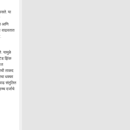
असते. या
ि
त्व आणि
ोषण वाढवतात
.
. यामुळे
टेड झिंक
 खत
याची ताकद
णाचा धक्का
 वाढ संतुलित
्च दर्जाचे