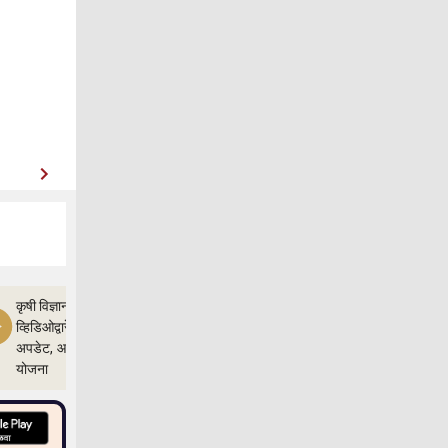
कृषी विज्ञान
व्हिडिओद्वारे शेतीचे
अपडेट, आणि
योजना