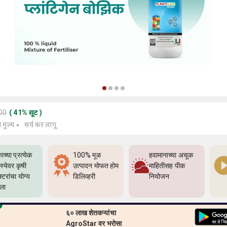
000
(
41
%
सूट
)
े मुल्य
सर्व कर लागू
ाच्या प्रत्येक
100% मूळ
हवामानाच्या अचूक
्येवर कृषी
उत्पादन मोफत होम
माहितीसह पीक
्टरांचा योग्य
डिलिव्हरी
नियोजन
्ला
६० लाख शेतकऱ्यांचा
AgroStar वर भरोसा