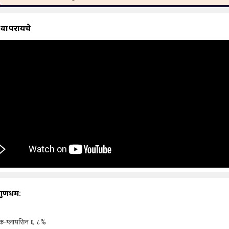
 वापरायचे
गुणधर्म:
ंक-ग्लायसिन ६.८%