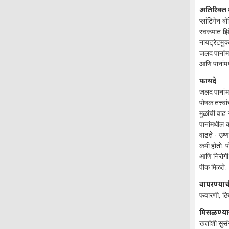
अतिरिक्त 
प्लांटिगेन 
स्वरूपात झ
नायट्रेटमुक
जलद पानांमा
आणि पानांमध
फायदे
जलद पानांमा
पोषक तत्त्व
मुळांची वाढ
पानांमधील 
वाढते - उष्
कमी होतो. प
आणि निरोगी 
पीक मिळते.
वापरण्याच
फवारणी, ठ
मिसळण्या
खतांशी सुस