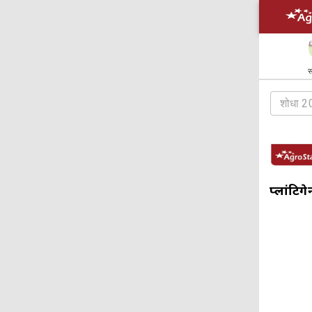
स
प्लांटि