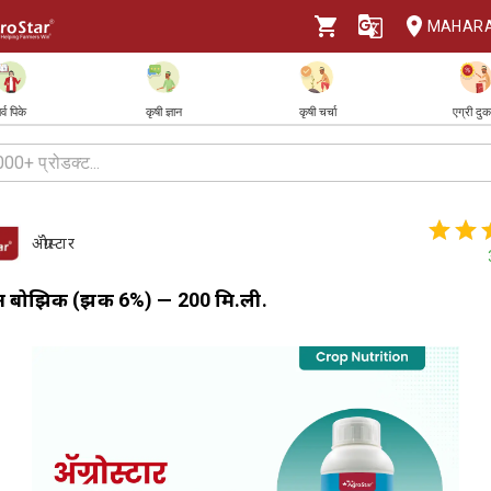
MAHAR
र्व पिके
कृषी ज्ञान
कृषी चर्चा
एग्री दु
ॲग्रोस्टार
गेन बोझिक (झिंक 6%) — 200 मि.ली.