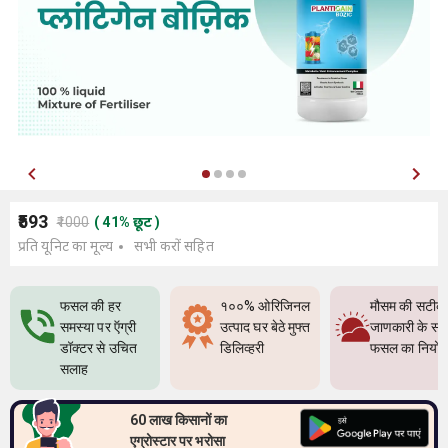
₹593
₹1000
(
41
%
छूट
)
प्रति यूनिट का मूल्य
सभी करों सहित
फसल की हर
१००% ओरिजिनल
मौसम की सटीक
समस्या पर ऍग्री
उत्पाद घर बेठे मुफ्त
जाणकारी के सा
डॉक्टर से उचित
डिलिव्हरी
फसल का नियो
सलाह
60 लाख किसानों का
एग्रोस्टार पर भरोसा